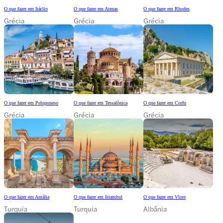
O que fazer em Iráclio
O que fazer em Atenas
O que fazer em Rhodes
Grécia
Grécia
Grécia
O que fazer em Peloponeso
O que fazer em Tessalônica
O que fazer em Corfu
Grécia
Grécia
Grécia
O que fazer em Antália
O que fazer em Istambul
O que fazer em Vlore
Turquia
Turquia
Albânia