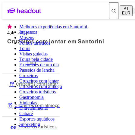
PT
EUR
Melhores experiências em Santorini
Ingressos
4,4
(
1.872
)
Museus
Cruzeiros com jantar em Santorini
Pontos turísticos
Tours
Visitas guiadas
Tours pela cidade
Tudo
Excursões de um dia
Passeios de lancha
Cruzeiros
Cruzeiros com jantar
Cruzeiros com jantar
Cruzeiros com almoço
Cruzeiros turísticos
Gastronomia
Vinícolas
Cruzeiros com almoço
Entretenimento
Cabaré
Esportes aquáticos
Snorkeling
Cruzeiros turísticos