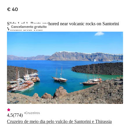
€ 40
Slide 1 of 1, Boats anchored near volcanic rocks on Santorini
Cancelamento gratuito
Volcano Boat Tour.
Cruzeiros
4,5
(
774
)
Cruzeiro de meio dia pelo vulcão de Santorini e Thirassia