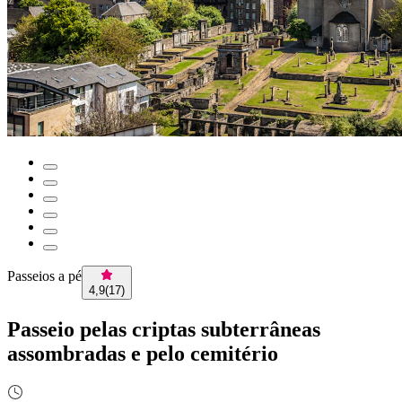
Passeios a pé
4,9
(
17
)
Passeio pelas criptas subterrâneas
assombradas e pelo cemitério