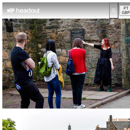
PT
GBP