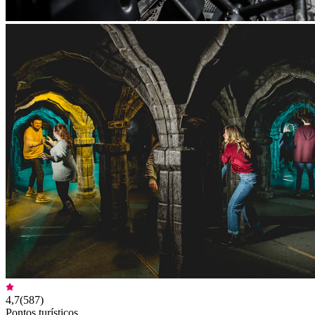
4,7
(
587
)
Pontos turísticos