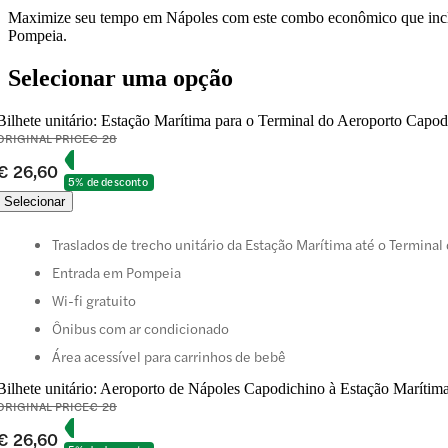
Maximize seu tempo em Nápoles com este combo econômico que inclui 
Pompeia.
Selecionar uma opção
Bilhete unitário: Estação Marítima para o Terminal do Aeroporto Capo
ORIGINAL PRICE
€ 28
€ 26,60
5% de desconto
Selecionar
Traslados de trecho unitário da Estação Marítima até o Termina
Entrada em Pompeia
Wi-fi gratuito
Ônibus com ar condicionado
Área acessível para carrinhos de bebê
Bilhete unitário: Aeroporto de Nápoles Capodichino à Estação Maríti
ORIGINAL PRICE
€ 28
€ 26,60