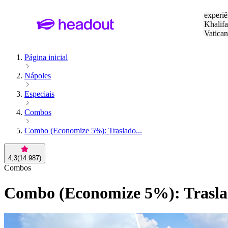
Pesquis
experiê
Khalifa
Vatica
Eiffel
P
Página inicial
Nápoles
Especiais
Combos
Combo (Economize 5%): Traslado...
4,3
(
14.987
)
Combos
Combo (Economize 5%): Traslado