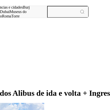
ar
ncias e cidades
Burj
Dubai
Museus do
no
Roma
Torre
aris
experiências e cidades
s Alibus de ida e volta + Ingre