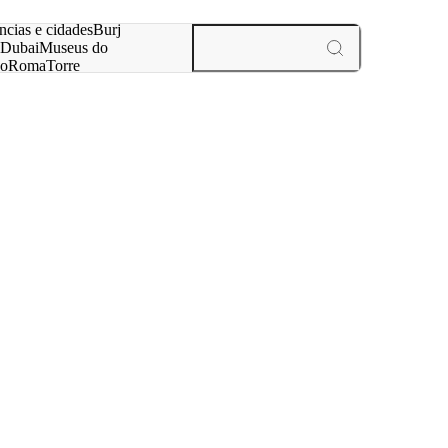
ar
ncias e cidades
Burj
Dubai
Museus do
no
Roma
Torre
aris
experiências e cidades