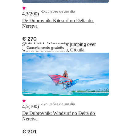
Excursões de um dia
4,3
(
200
)
De Dubrovnik: Kitesurf no Delta do 
Neretva
€ 270
Slide 1 of 1, Windsurfer jumping over
Cancelamento gratuito
waves in Delta Neretva, Croatia.
Excursões de um dia
4,5
(
100
)
De Dubrovnik: Windsurf no Delta do 
Neretva
€ 201