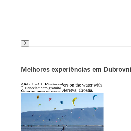
Melhores experiências em Dubrovn
Slide 1 of 1, Kiteboarders on the water with
Cancelamento gratuito
colorful kites at Delta Neretva, Croatia.