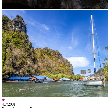
4,7
(
203
)