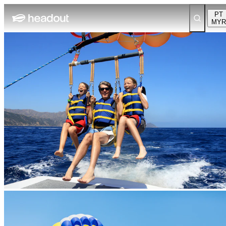
PT
MYR