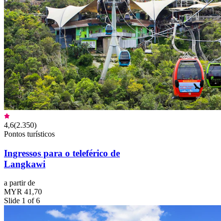
4,6
(
2.350
)
Pontos turísticos
Ingressos para o teleférico de
Langkawi
a partir de
MYR 41,70
Slide 1 of 6