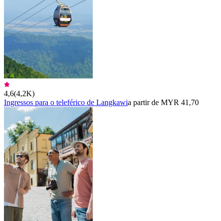
4,6
(
4,2K
)
Ingressos para o teleférico de Langkawi
a partir de MYR 41,70