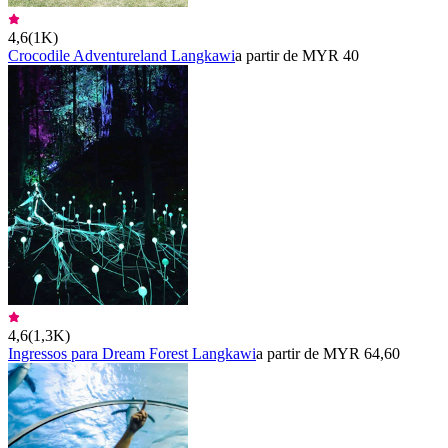
4,6
(
1K
)
Crocodile Adventureland Langkawi
a partir de MYR 40
4,6
(
1,3K
)
Ingressos para Dream Forest Langkawi
a partir de MYR 64,60