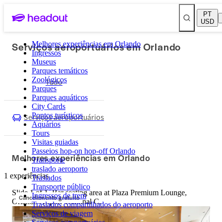
PT
USD
Serviços aeroportuários em Orlando
Melhores experiências em Orlando
Ingressos
Museus
Parques temáticos
Zoológicos
Tudo
Parques
Parques aquáticos
City Cards
Pontos turísticos
Serviços aeroportuários
Aquários
Tours
Visitas guiadas
Passeios hop-on hop-off Orlando
Melhores experiências em Orlando
Transporte
traslado aeroporto
1 experiências
Traslados
Transporte público
Slide 1 of 1, Bar seating area at Plaza Premium Lounge,
Ingressos de trem
Cancelamento gratuito
Orlando Airport Terminal C.
Traslados compartilhados do aeroporto
Serviços de viagem