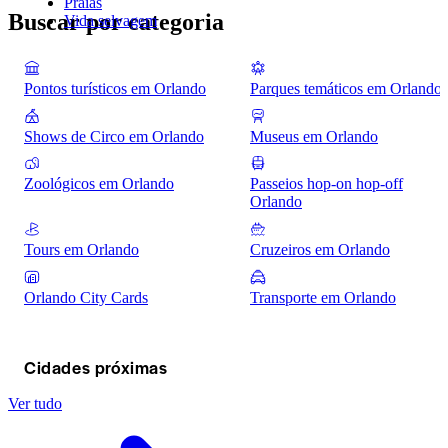
Praias
Buscar por categoria
Vida selvagem
Pontos turísticos em Orlando
Parques temáticos em Orlando
Shows de Circo em Orlando
Museus em Orlando
Zoológicos em Orlando
Passeios hop-on hop-off
Orlando
Tours em Orlando
Cruzeiros em Orlando
Orlando City Cards
Transporte em Orlando
Cidades próximas
Ver tudo