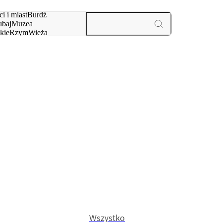
i i miast
Burdż
baj
Muzea
kie
Rzym
Wieża
yż
aktywności i miast
Wszystko