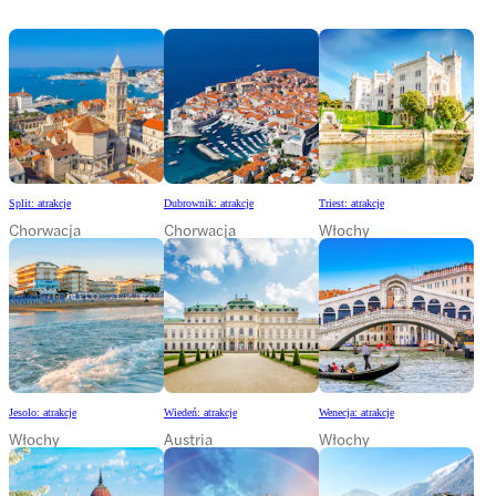
Split: atrakcje
Dubrownik: atrakcje
Triest: atrakcje
Chorwacja
Chorwacja
Włochy
Jesolo: atrakcje
Wiedeń: atrakcje
Wenecja: atrakcje
Włochy
Austria
Włochy