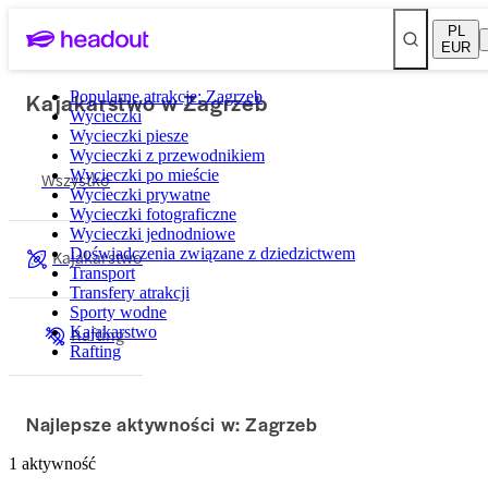
PL
EUR
Kajakarstwo w Zagrzeb
Popularne atrakcje: Zagrzeb
Wycieczki
Wycieczki piesze
Wycieczki z przewodnikiem
Wycieczki po mieście
Wszystko
Wycieczki prywatne
Wycieczki fotograficzne
Wycieczki jednodniowe
Doświadczenia związane z dziedzictwem
Kajakarstwo
Transport
Transfery atrakcji
Sporty wodne
Kajakarstwo
Rafting
Rafting
Najlepsze aktywności w: Zagrzeb
1 aktywność