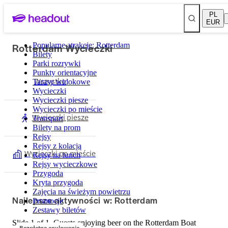
PL
EUR
Rotterdam Wycieczki
Popularne atrakcje: Rotterdam
Bilety
Parki rozrywki
Punkty orientacyjne
Wszystko
Tarasy widokowe
Wycieczki
Wycieczki piesze
Wycieczki po mieście
Wycieczki piesze
Transport
Bilety na prom
Rejsy
Rejsy z kolacją
Wycieczki po mieście
Rejsy na lunch
Rejsy wycieczkowe
Przygoda
Kryta przygoda
Zajęcia na świeżym powietrzu
Najlepsze aktywności w: Rotterdam
Promocje
Zestawy biletów
Slide 1 of 1, Guests enjoying beer on the Rotterdam Boat
Bezpłatne anulowanie