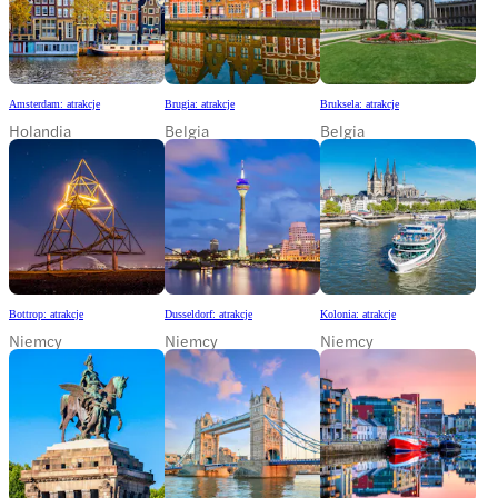
Amsterdam: atrakcje
Brugia: atrakcje
Bruksela: atrakcje
Holandia
Belgia
Belgia
Bottrop: atrakcje
Dusseldorf: atrakcje
Kolonia: atrakcje
Niemcy
Niemcy
Niemcy