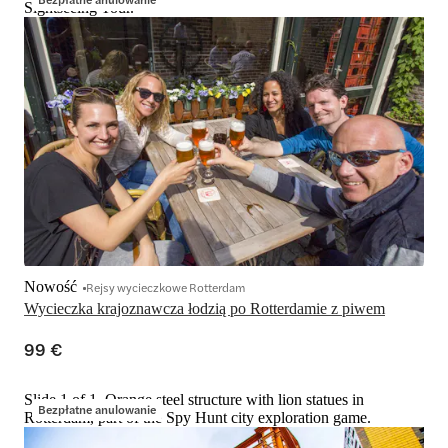
Sightseeing Tour.
Nowość
Rejsy wycieczkowe Rotterdam
Wycieczka krajoznawcza łodzią po Rotterdamie z piwem
99 €
Slide 1 of 1, Orange steel structure with lion statues in
Bezpłatne anulowanie
Rotterdam, part of the Spy Hunt city exploration game.