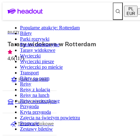
PL
EUR
Popularne atrakcje: Rotterdam
BILETY
Bilety
Parki rozrywki
Tarasy widokowe w Rotterdam
Punkty orientacyjne
Tarasy widokowe
Wycieczki
4,6
(
117
)
Wycieczki piesze
Wycieczki po mieście
Transport
Parki rozrywki
Bilety na prom
Rejsy
Rejsy z kolacją
Rejsy na lunch
Punkty orientacyjne
Rejsy wycieczkowe
Przygoda
Kryta przygoda
Zajęcia na świeżym powietrzu
Tarasy widokowe
Promocje
Zestawy biletów