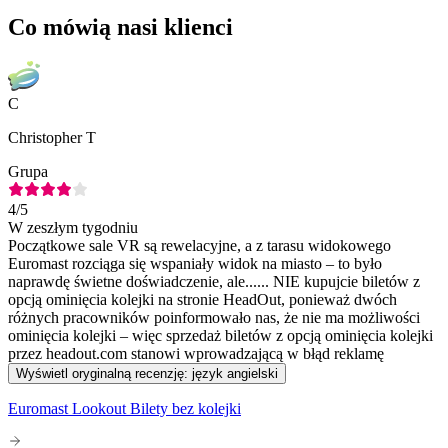
Co mówią nasi klienci
C
Christopher T
Grupa
4
/5
W zeszłym tygodniu
Początkowe sale VR są rewelacyjne, a z tarasu widokowego
Euromast rozciąga się wspaniały widok na miasto – to było
naprawdę świetne doświadczenie, ale...... NIE kupujcie biletów z
opcją ominięcia kolejki na stronie HeadOut, ponieważ dwóch
różnych pracowników poinformowało nas, że nie ma możliwości
ominięcia kolejki – więc sprzedaż biletów z opcją ominięcia kolejki
przez headout.com stanowi wprowadzającą w błąd reklamę
Wyświetl oryginalną recenzję: język angielski
Euromast Lookout Bilety bez kolejki