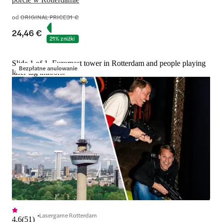
od
ORIGINAL PRICE
31 €
24,46 €
21% zniżki
Slide 1 of 1, Euromast tower in Rotterdam and people playing
Bezpłatne anulowanie
laser tag indoors.
Lasergame Rotterdam
4,6
(
51
)