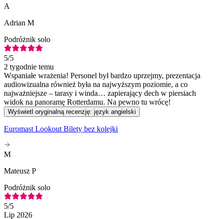
A
Adrian M
Podróżnik solo
5
/5
2 tygodnie temu
Wspaniałe wrażenia! Personel był bardzo uprzejmy, prezentacja
audiowizualna również była na najwyższym poziomie, a co
najważniejsze – tarasy i winda… zapierający dech w piersiach
widok na panoramę Rotterdamu. Na pewno tu wrócę!
Wyświetl oryginalną recenzję: język angielski
Euromast Lookout Bilety bez kolejki
M
Mateusz P
Podróżnik solo
5
/5
Lip 2026