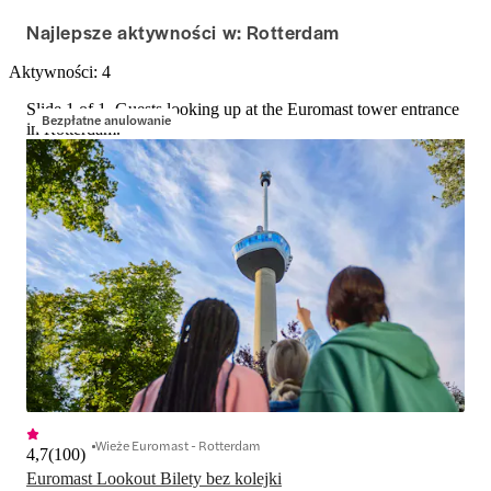
Najlepsze aktywności w: Rotterdam
Aktywności: 4
Slide 1 of 1, Guests looking up at the Euromast tower entrance
Bezpłatne anulowanie
in Rotterdam.
Wieże Euromast - Rotterdam
4,7
(
100
)
Euromast Lookout Bilety bez kolejki