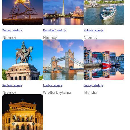
Bottrop: atrakcje
Dusseldorf: atrakcje
Kolonia: atrakcje
Niemcy
Niemcy
Niemcy
Koblenz: atrakcje
Londyn: atrakcje
Galway: atrakcje
Niemcy
Wielka Brytania
Irlandia