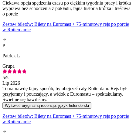
Ciekawa opcja spędzenia czasu po ciężkim tygodniu pracy i krótka
wyprawa bez schodzenia z pokładu, fajna historia krótka i treściwa
o porcie
Zestaw biletów: Bilety na Euromast + 75-minutowy rejs po porcie
w Rotterdamie
P
Patrick L
Grupa
5
/5
Lip 2026
To naprawdę fajny sposób, by obejrzeć cały Rotterdam. Rejs był
przyjemny i pouczający, a widok z Euromastu – spektakularny.
Świetnie się bawiliśmy.
Wyświetl oryginalną recenzję: język holenderski
Zestaw biletów: Bilety na Euromast + 75-minutowy rejs po porcie
w Rotterdamie