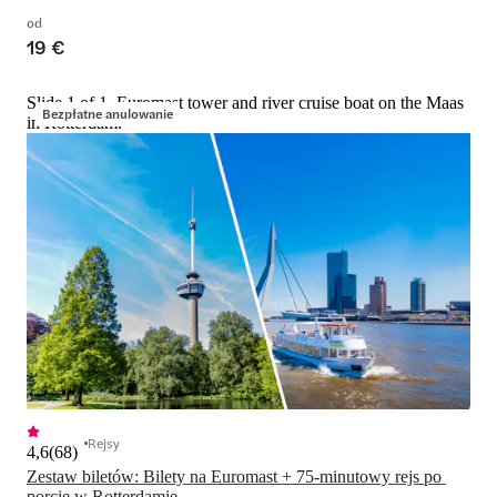
od
19 €
Slide 1 of 1, Euromast tower and river cruise boat on the Maas
Bezpłatne anulowanie
in Rotterdam.
Rejsy
4,6
(
68
)
Zestaw biletów: Bilety na Euromast + 75-minutowy rejs po 
porcie w Rotterdamie