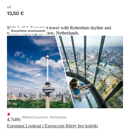
od
13,50 €
Slide 1 of 1, Euromast tower with Rotterdam skyline and
Bezpłatne anulowanie
visitors enjoying the view, Netherlands.
Wieże Euromast - Rotterdam
4,7
(
49
)
Euromast Lookout i Euroscoop Bilety bez kolejki