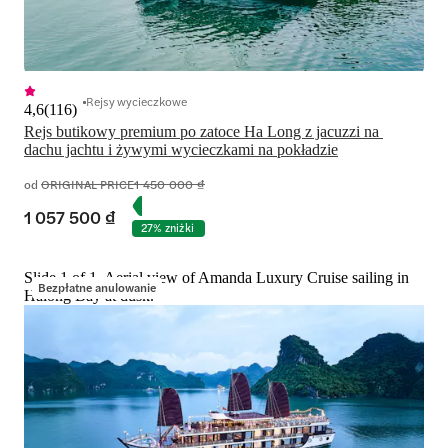
Rejsy wycieczkowe
4,6
(
116
)
Rejs butikowy premium po zatoce Ha Long z jacuzzi na 
dachu jachtu i żywymi wycieczkami na pokładzie
od
ORIGINAL PRICE
1 450 000 ₫
1 057 500 ₫
27% zniżki
Slide 1 of 1, Aerial view of Amanda Luxury Cruise sailing in
Bezpłatne anulowanie
Halong Bay at dusk.