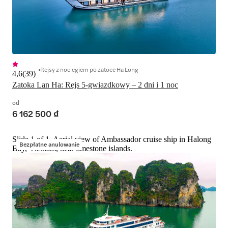
Rejsy z noclegiem po zatoce Ha Long
4,6
(
39
)
Zatoka Lan Ha: Rejs 5-gwiazdkowy – 2 dni i 1 noc
od
6 162 500 ₫
Slide 1 of 1, Aerial view of Ambassador cruise ship in Halong
Bezpłatne anulowanie
Bay, Vietnam, near limestone islands.