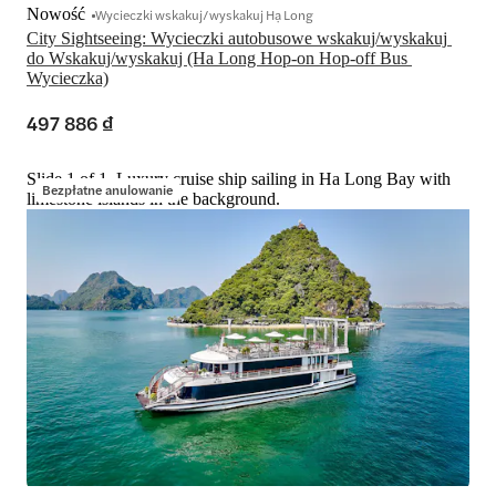
Nowość
Wycieczki wskakuj/wyskakuj Hạ Long
City Sightseeing: Wycieczki autobusowe wskakuj/wyskakuj 
do Wskakuj/wyskakuj (Ha Long Hop-on Hop-off Bus 
Wycieczka)
497 886 ₫
Slide 1 of 1, Luxury cruise ship sailing in Ha Long Bay with
Bezpłatne anulowanie
limestone islands in the background.