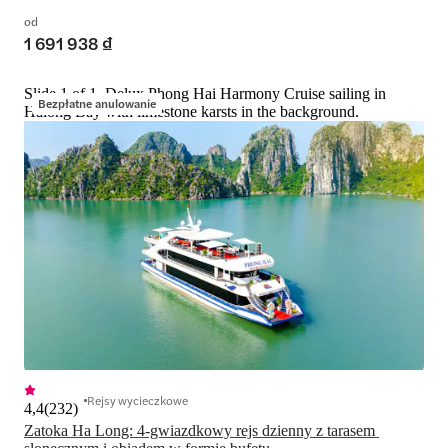
od
1 691 938 ₫
Slide 1 of 1, Delux Phong Hai Harmony Cruise sailing in
Bezpłatne anulowanie
Halong Bay with limestone karsts in the background.
Rejsy wycieczkowe
4,4
(
232
)
Zatoka Ha Long: 4-gwiazdkowy rejs dzienny z tarasem 