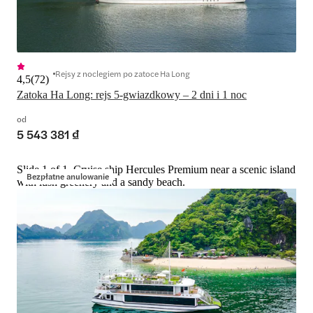
Rejsy z noclegiem po zatoce Ha Long
4,5
(
72
)
Zatoka Ha Long: rejs 5-gwiazdkowy – 2 dni i 1 noc
od
5 543 381 ₫
Slide 1 of 1, Cruise ship Hercules Premium near a scenic island
Bezpłatne anulowanie
with lush greenery and a sandy beach.