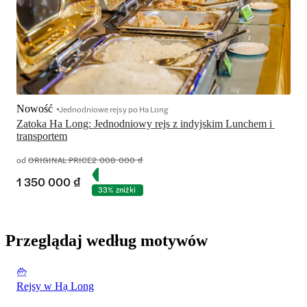
Nowość
Jednodniowe rejsy po Ha Long
Zatoka Ha Long: Jednodniowy rejs z indyjskim Lunchem i 
transportem
od
ORIGINAL PRICE
2 008 000 ₫
1 350 000 ₫
33% zniżki
Przeglądaj według motywów
Rejsy w Hạ Long