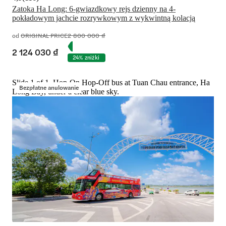
Zatoka Ha Long: 6-gwiazdkowy rejs dzienny na 4-
pokładowym jachcie rozrywkowym z wykwintną kolacją
od
ORIGINAL PRICE
2 800 000 ₫
2 124 030 ₫
24% zniżki
Slide 1 of 1, Hop-On Hop-Off bus at Tuan Chau entrance, Ha
Bezpłatne anulowanie
Long Bay, under a clear blue sky.