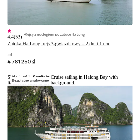
Rejsy z noclegiem po zatoce Ha Long
4,4
(
53
)
Zatoka Ha Long: rejs 3-gwiazdkowy – 2 dni i 1 noc
od
4 781 250 ₫
Slide 1 of 1, Starlight Cruise sailing in Halong Bay with
Bezpłatne anulowanie
limestone cliffs in the background.