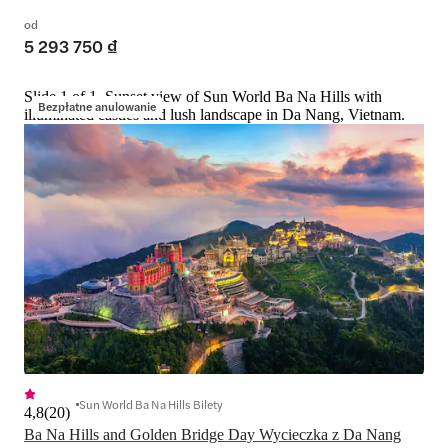
od
5 293 750 ₫
Slide 1 of 1, Sunset view of Sun World Ba Na Hills with
Bezpłatne anulowanie
illuminated castles and lush landscape in Da Nang, Vietnam.
Sun World Ba Na Hills Bilety
4,8
(
20
)
Ba Na Hills and Golden Bridge Day Wycieczka z Da Nang