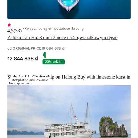
Rejsy z noclegiem po zatoce Ha Long
4,5
(
33
)
Zatoka Lan Ha: 3 dni i 2 noce na 5-gwiazdkowym rejsie
od
ORIGINAL PRICE
16 084 678 ₫
12 844 838 ₫
20% zniżki
Slide 1 of 1, Cruise ship on Halong Bay with limestone karst in
Bezpłatne anulowanie
background.