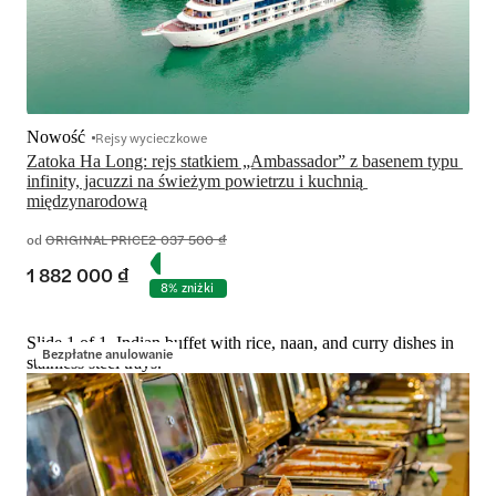
Nowość
Rejsy wycieczkowe
Zatoka Ha Long: rejs statkiem „Ambassador” z basenem typu 
infinity, jacuzzi na świeżym powietrzu i kuchnią 
międzynarodową
od
ORIGINAL PRICE
2 037 500 ₫
1 882 000 ₫
8% zniżki
Slide 1 of 1, Indian buffet with rice, naan, and curry dishes in
Bezpłatne anulowanie
stainless steel trays.