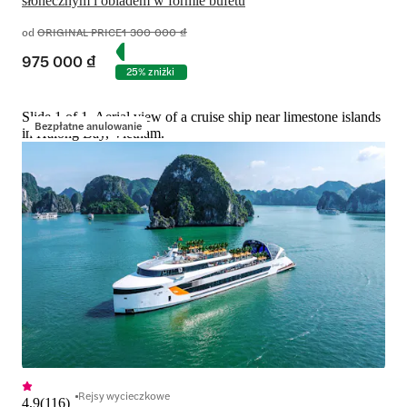
słonecznym i obiadem w formie bufetu
od
ORIGINAL PRICE
1 300 000 ₫
975 000 ₫
25% zniżki
Slide 1 of 1, Aerial view of a cruise ship near limestone islands
Bezpłatne anulowanie
in Halong Bay, Vietnam.
Rejsy wycieczkowe
4,9
(
116
)