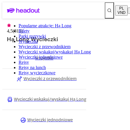
PL
VND
Popularne atrakcje: Hạ Long
4,5
(
810
Bilety
)
Parki rozrywki
Hạ Long Wycieczki
Wycieczki
Wycieczki z przewodnikiem
Wycieczki wskakuj/wyskakuj Hạ Long
Wycieczki jednodniowe
Wszystko
Rejsy
Rejsy na lunch
Rejsy wycieczkowe
Wycieczki z przewodnikiem
Wycieczki wskakuj/wyskakuj Hạ Long
Wycieczki jednodniowe