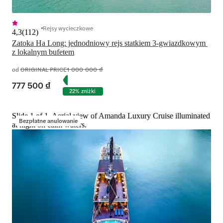
Rejsy wycieczkowe
4,3
(
112
)
Zatoka Ha Long: jednodniowy rejs statkiem 3-gwiazdkowym 
z lokalnym bufetem
od
ORIGINAL PRICE
1 000 000 ₫
777 500 ₫
22% zniżki
Slide 1 of 1, Aerial view of Amanda Luxury Cruise illuminated
Bezpłatne anulowanie
at night on calm waters.