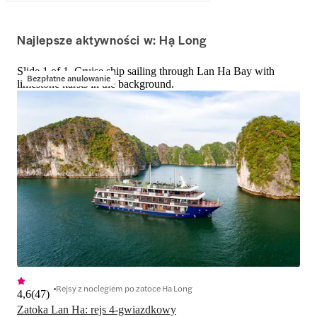
Najlepsze aktywności w: Hạ Long
Slide 1 of 1, Cruise ship sailing through Lan Ha Bay with
Bezpłatne anulowanie
limestone karsts in the background.
Rejsy z noclegiem po zatoce Ha Long
4,6
(
47
)
Zatoka Lan Ha: rejs 4-gwiazdkowy