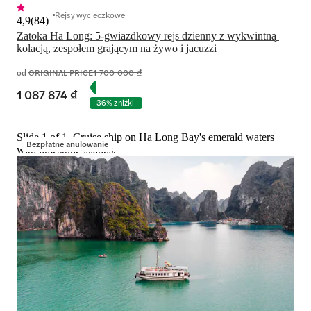
Rejsy wycieczkowe
4,9
(
84
)
Zatoka Ha Long: 5-gwiazdkowy rejs dzienny z wykwintną 
kolacją, zespołem grającym na żywo i jacuzzi
od
ORIGINAL PRICE
1 700 000 ₫
1 087 874 ₫
36% zniżki
Slide 1 of 1, Cruise ship on Ha Long Bay's emerald waters
Bezpłatne anulowanie
with limestone islands.