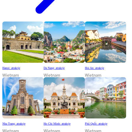
Hanoi: atrakcje
Da Nang: atrakcje
Hoi An: atrakcje
Wietnam
Wietnam
Wietnam
Nha Trang: atrakcje
Ho Chi Minh: atrakcje
Phú Quốc: atrakcje
Wietnam
Wietnam
Wietnam