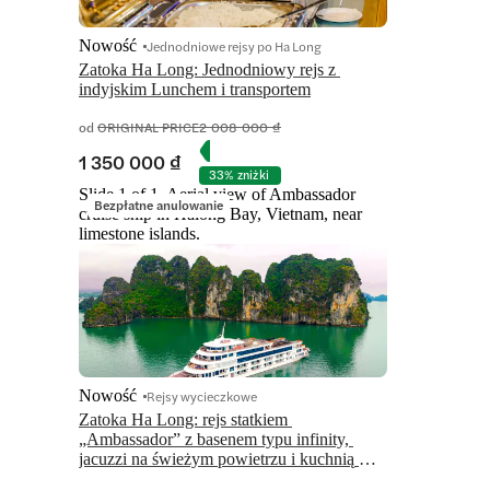
Nowość
Jednodniowe rejsy po Ha Long
Zatoka Ha Long: Jednodniowy rejs z 
indyjskim Lunchem i transportem
od
ORIGINAL PRICE
2 008 000 ₫
1 350 000 ₫
33% zniżki
Slide 1 of 1, Aerial view of Ambassador
Bezpłatne anulowanie
cruise ship in Halong Bay, Vietnam, near
limestone islands.
Nowość
Rejsy wycieczkowe
Zatoka Ha Long: rejs statkiem 
„Ambassador” z basenem typu infinity, 
jacuzzi na świeżym powietrzu i kuchnią 
międzynarodową