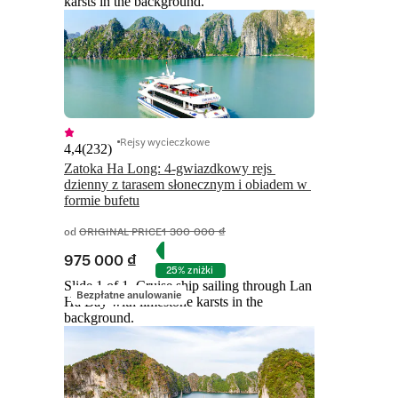
karsts in the background.
Rejsy wycieczkowe
4,4
(
232
)
Zatoka Ha Long: 4-gwiazdkowy rejs 
dzienny z tarasem słonecznym i obiadem w 
formie bufetu
od
ORIGINAL PRICE
1 300 000 ₫
975 000 ₫
25% zniżki
Slide 1 of 1, Cruise ship sailing through Lan
Bezpłatne anulowanie
Ha Bay with limestone karsts in the
background.