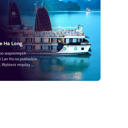
ce Ha Long
 po wapiennych 
i Lan Ha na pokładzie 
. Wybierz między 
dni i 2 noce, rejsami 
jsami 
a Long. Niezależnie 
ieczki z noclegiem, 
zą wyprawę po 
Ha, porównaj rodzaje 
żeby znaleźć coś dla 