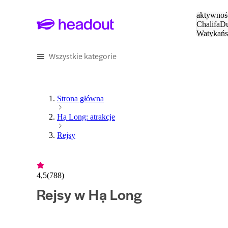
Szukaj
aktywnośc
Chalifa
Du
Watykańs
Eiffla
Par
Wszystkie kategorie
Strona główna
Hạ Long: atrakcje
Rejsy
4,5
(
788
)
Rejsy w Hạ Long