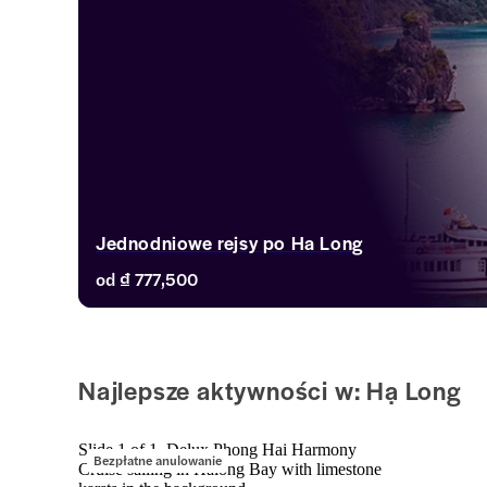
Jednodniowe rejsy po Ha Long
od
₫ 777,500
Najlepsze aktywności w: Hạ Long
Slide 1 of 1, Delux Phong Hai Harmony
Bezpłatne anulowanie
Cruise sailing in Halong Bay with limestone