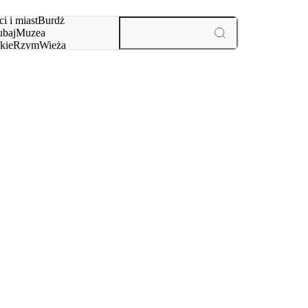
i i miast
Burdż
baj
Muzea
kie
Rzym
Wieża
yż
aktywności i miast