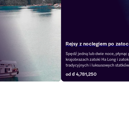
Rejsy z noclegiem po zato
Spędź jedną lub dwie noce, płynąc
krajobrazach zatoki Ha Long i zatok
tradycyjnych i luksusowych statków
planami podróży na 2 dni i 1 noc a 3 
od
₫ 4,781,250
w klasie od 3 do 5 gwiazdek oraz re
rozpoczynającymi się w Hanoi lub H
od tego, czy szukasz klasycznej wyc
czy też chcesz wybrać się na dłużs
spokojniejszych wodach zatoki Lan 
wycieczek, kategorie kabin i trasy, 
siebie.