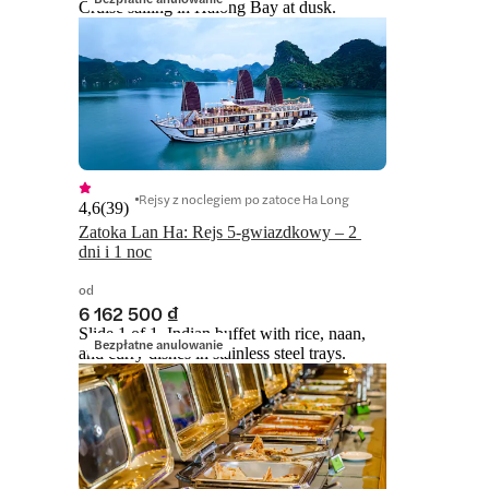
Cruise sailing in Halong Bay at dusk.
Rejsy z noclegiem po zatoce Ha Long
4,6
(
39
)
Zatoka Lan Ha: Rejs 5-gwiazdkowy – 2 
dni i 1 noc
od
6 162 500 ₫
Slide 1 of 1, Indian buffet with rice, naan,
Bezpłatne anulowanie
and curry dishes in stainless steel trays.