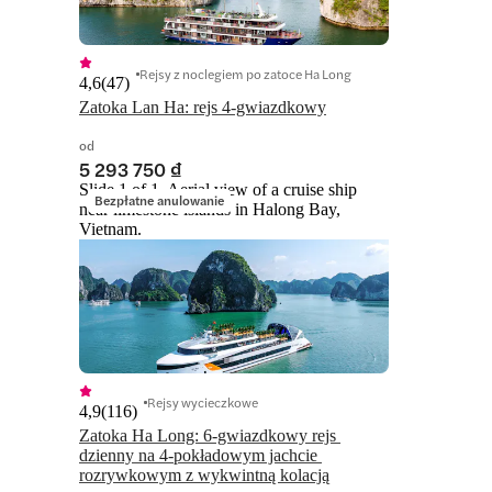
Rejsy z noclegiem po zatoce Ha Long
4,6
(
47
)
Zatoka Lan Ha: rejs 4-gwiazdkowy
od
5 293 750 ₫
Slide 1 of 1, Aerial view of a cruise ship
Bezpłatne anulowanie
near limestone islands in Halong Bay,
Vietnam.
Rejsy wycieczkowe
4,9
(
116
)
Zatoka Ha Long: 6-gwiazdkowy rejs 
dzienny na 4-pokładowym jachcie 
rozrywkowym z wykwintną kolacją