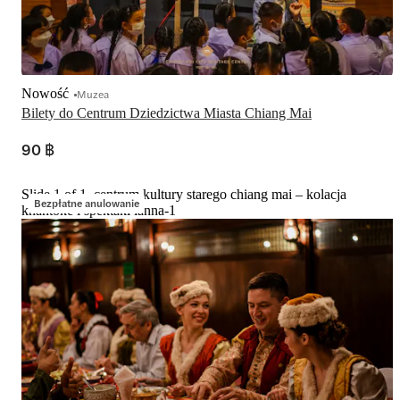
Nowość
Muzea
Bilety do Centrum Dziedzictwa Miasta Chiang Mai
90 ฿
Slide 1 of 1, centrum kultury starego chiang mai – kolacja
Bezpłatne anulowanie
khantoke i spektakl lanna-1