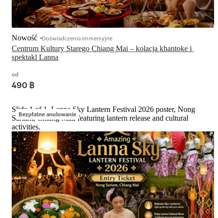
Nowość
Doświadczenia immersyjne
Centrum Kultury Starego Chiang Mai – kolacja khantoke i 
spektakl Lanna
od
490 ฿
Slide 1 of 1, Lanna Sky Lantern Festival 2026 poster, Nong
Bezpłatne anulowanie
Sariam, Chiang Mai, featuring lantern release and cultural
activities.