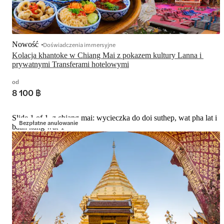
Nowość
Doświadczenia immersyjne
Kolacja khantoke w Chiang Mai z pokazem kultury Lanna i 
prywatnymi Transferami hotelowymi
od
8 100 ฿
Slide 1 of 1, z chiang mai: wycieczka do doi suthep, wat pha lat i
Bezpłatne anulowanie
baan kang wat-1