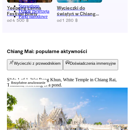
Warsztaty
Staycations
Yeepeng Lanna
Wycieczki do
Dzikie zwierzęta
Festival Bilety
świątyń w Chiang
Parki narodowe
Mai
od 4 500 ฿
od 1 280 ฿
Chiang Mai: popularne aktywności
Wycieczki z przewodnikiem
Doświadczenia immersyjne
Slide 1 of 1, Wat Rong Khun, White Temple in Chiang Rai,
Bezpłatne anulowanie
Thailand, reflecting in a pond.