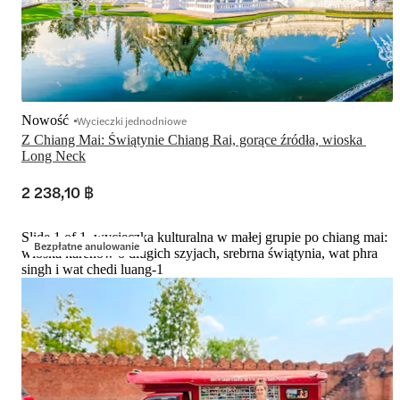
Nowość
Wycieczki jednodniowe
Z Chiang Mai: Świątynie Chiang Rai, gorące źródła, wioska 
Long Neck
2 238,10 ฿
Slide 1 of 1, wycieczka kulturalna w małej grupie po chiang mai:
Bezpłatne anulowanie
wioska karenów o długich szyjach, srebrna świątynia, wat phra
singh i wat chedi luang-1