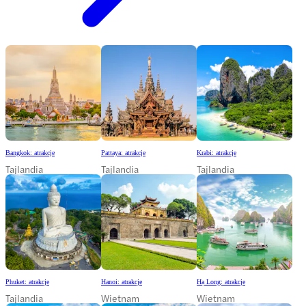
Bangkok: atrakcje
Pattaya: atrakcje
Krabi: atrakcje
Tajlandia
Tajlandia
Tajlandia
Phuket: atrakcje
Hanoi: atrakcje
Hạ Long: atrakcje
Tajlandia
Wietnam
Wietnam