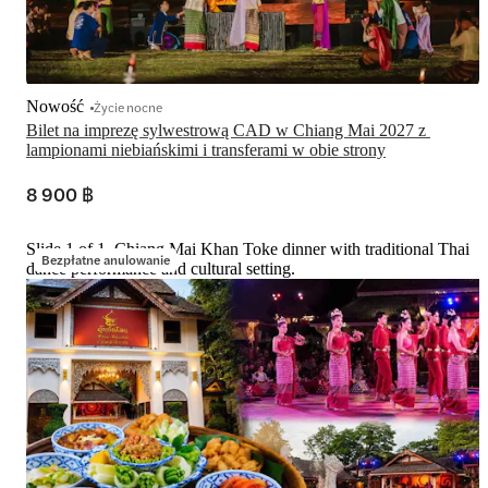
Nowość
Życie nocne
Bilet na imprezę sylwestrową CAD w Chiang Mai 2027 z 
lampionami niebiańskimi i transferami w obie strony
8 900 ฿
Slide 1 of 1, Chiang Mai Khan Toke dinner with traditional Thai
Bezpłatne anulowanie
dance performance and cultural setting.