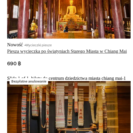
Nowość
Wycieczki piesze
Piesza wycieczka po świątyniach Starego Miasta w Chiang Mai
690 ฿
Slide 1 of 1, bilety do centrum dziedzictwa miasta chiang mai-1
Bezpłatne anulowanie