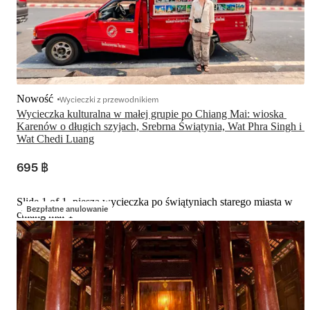
Nowość
Wycieczki z przewodnikiem
Wycieczka kulturalna w małej grupie po Chiang Mai: wioska 
Karenów o długich szyjach, Srebrna Świątynia, Wat Phra Singh i 
Wat Chedi Luang
695 ฿
Slide 1 of 1, piesza wycieczka po świątyniach starego miasta w
Bezpłatne anulowanie
chiang mai-1