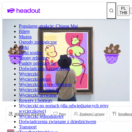
PL
THB
Popularne atrakcje: Chiang Mai
Bilety
Muzea
Ogrody zoologiczne
Parki
Parki wodne
Strony religijne
Punkty orientacyjne
Doświadczenia immersyjne
Wycieczki
Wycieczki piesze
Wycieczki z przewodnikiem
Wycieczki po mieście
Wycieczki prywatne
Rowery i Segway
Wycieczki po portach (dla odwiedzających rejsy
wycieczkowe)
Miłośnicy przyrody
Pary
Znajomi i grupy
Smakos
Wycieczki jednodniowe
Doświadczenia związane z dziedzictwem
Transport