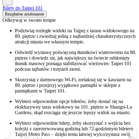
Bilety do Taipei 101
Bezpłatne anulowanie
Odkrywaj w swoim tempie
Podziwiaj rozległe widoki na Tajpej z tarasu widokowego na
89. piętrze i zwiedzaj jedną z najbardziej charakterystycznych
atrakcji miasta we własnym tempie.
Odwiedź wystawę poświęconą tłumikowi wiatrowemu na 88.
piętrze i dowiedz się, jak największy na świecie odsłonięty
tłumik masowy pomaga stabilizować wieżowiec Taipei 101
podczas tajfunów i trzęsień ziemi.
Skorzystaj z darmowego Wi-Fi, zrelaksuj się w kawiarni na
89. piętrze i przejrzyj wyjątkowe pamiątki w sklepie z
pamiątkami w Taipei 101.
Wybierz odpowiednie opcje biletów, żeby dostać się na
ekskluzywny taras widokowy na 101. piętrze w Shangri-La
Gardens, skąd rozciąga się jeszcze lepszy widok na miasto.
Wybierz odpowiednie bilety, żeby skorzystać z wejścia bez
kolejki z zarezerwowaną godziną lub 72-godzinnym biletem
Taipei Metro Pass – dzięki temu łatwiej wykorzystasz swój