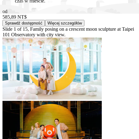
czas w mieście.
od
585,89 NT$
Sprawdź dostępność
Więcej szczegółów
Slide 1 of 15, Family posing on a crescent moon sculpture at Taipei
101 Observatory with city view.