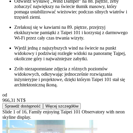
Odwiedź wystawę „Wind Damper” na 88. piętrze, żeby
zobaczyć największy na świecie tłumik masowy, który
pomaga ustabilizować wieżowiec podczas silnych wiatrów i
trzęsień ziemi.
Zrelaksuj się w kawiarni na 89. piętrze, przejrzyj
ekskluzywne pamiątki z Taipei 101 i korzystaj z darmowego
Wi-Fi przez cały czas trwania wizyty.
Wjedź jedną z najszybszych wind na świecie na punkt
widokowy i podziwiaj rozległe widoki na panoramę Tajpej,
okoliczne góry i najważniejsze zabytki.
Zrób niezapomniane zdjęcia z różnych poziomów
widokowych, odkrywając jednocześnie rozwiązania
inżynieryjne i projektowe, dzięki którym Taipei 101 stał się
architektoniczną ikoną.
od
966,31 NT$
Sprawdź dostępność
Więcej szczegółów
Slide 1 of 16, Family enjoying Taipei 101 Observatory with neon
skyline display.