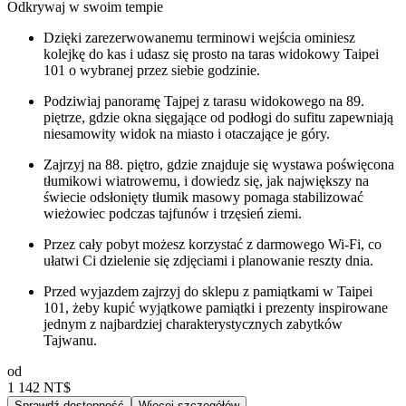
Odkrywaj w swoim tempie
Dzięki zarezerwowanemu terminowi wejścia ominiesz
kolejkę do kas i udasz się prosto na taras widokowy Taipei
101 o wybranej przez siebie godzinie.
Podziwiaj panoramę Tajpej z tarasu widokowego na 89.
piętrze, gdzie okna sięgające od podłogi do sufitu zapewniają
niesamowity widok na miasto i otaczające je góry.
Zajrzyj na 88. piętro, gdzie znajduje się wystawa poświęcona
tłumikowi wiatrowemu, i dowiedz się, jak największy na
świecie odsłonięty tłumik masowy pomaga stabilizować
wieżowiec podczas tajfunów i trzęsień ziemi.
Przez cały pobyt możesz korzystać z darmowego Wi-Fi, co
ułatwi Ci dzielenie się zdjęciami i planowanie reszty dnia.
Przed wyjazdem zajrzyj do sklepu z pamiątkami w Taipei
101, żeby kupić wyjątkowe pamiątki i prezenty inspirowane
jednym z najbardziej charakterystycznych zabytków
Tajwanu.
od
1 142 NT$
Sprawdź dostępność
Więcej szczegółów