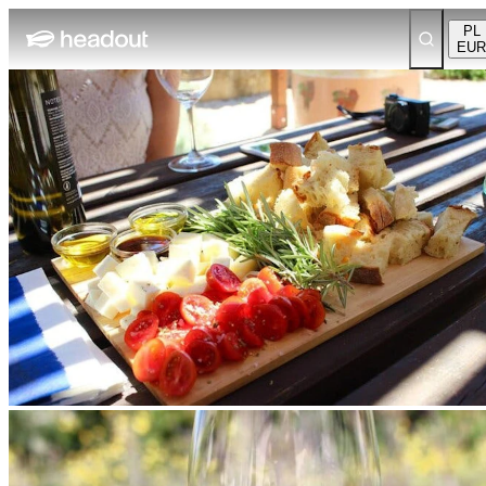
PL
EUR