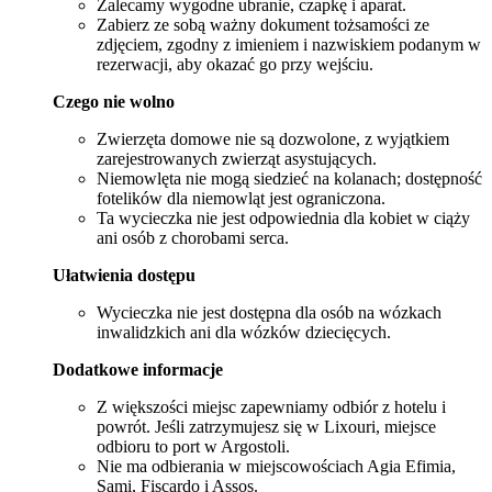
Zalecamy wygodne ubranie, czapkę i aparat.
Zabierz ze sobą ważny dokument tożsamości ze
zdjęciem, zgodny z imieniem i nazwiskiem podanym w
rezerwacji, aby okazać go przy wejściu.
Czego nie wolno
Zwierzęta domowe nie są dozwolone, z wyjątkiem
zarejestrowanych zwierząt asystujących.
Niemowlęta nie mogą siedzieć na kolanach; dostępność
fotelików dla niemowląt jest ograniczona.
Ta wycieczka nie jest odpowiednia dla kobiet w ciąży
ani osób z chorobami serca.
Ułatwienia dostępu
Wycieczka nie jest dostępna dla osób na wózkach
inwalidzkich ani dla wózków dziecięcych.
Dodatkowe informacje
Z większości miejsc zapewniamy odbiór z hotelu i
powrót. Jeśli zatrzymujesz się w Lixouri, miejsce
odbioru to port w Argostoli.
Nie ma odbierania w miejscowościach Agia Efimia,
Sami, Fiscardo i Assos.