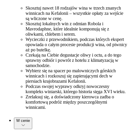
Skosztuj nawet 18 rodzajów wina w trzech znanych
winnicach na Kefalonii – wszystkie opłaty za wejście
są wliczone w cenę.
Skosztuj lokalnych win z odmian Robola i
Mavrodaphne, które idealnie komponują się z
oliwkami, chlebem i serem.
Wycieczki z przewodnikiem, podczas których ekspert
opowiada o całym procesie produkcji wina, od piwnicy
aż po butelkę.
Czekają na Ciebie degustacje oliwy i octu, a do tego
sprawny odbiór i powrót z hotelu z klimatyzacją w
samochodzie.
Wybierz się na spacer po malowniczych górskich
winnicach i rozkoszuj się zapierającymi dech w
piersiach krajobrazami Kefalonii.
Podczas swojej wyprawy odkryj nowoczesny
kompleks winiarski, którego historia sięga XVI wieku.
Zrelaksuj się, a doświadczony kierowca zadba o
komfortową podróż między poszczególnymi
winnicami.
W cenie