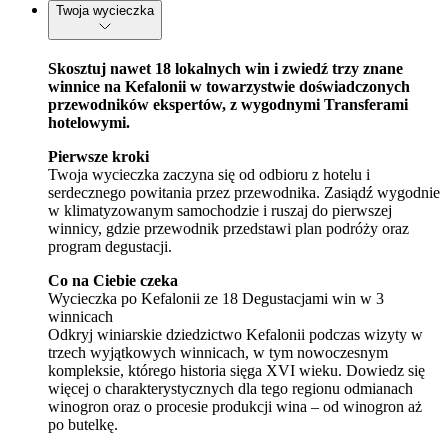
Twoja wycieczka
Skosztuj nawet 18 lokalnych win i zwiedź trzy znane
winnice na Kefalonii w towarzystwie doświadczonych
przewodników ekspertów, z wygodnymi Transferami
hotelowymi.
Pierwsze kroki
Twoja wycieczka zaczyna się od odbioru z hotelu i
serdecznego powitania przez przewodnika. Zasiądź wygodnie
w klimatyzowanym samochodzie i ruszaj do pierwszej
winnicy, gdzie przewodnik przedstawi plan podróży oraz
program degustacji.
Co na Ciebie czeka
Wycieczka po Kefalonii ze 18 Degustacjami win w 3
winnicach
Odkryj winiarskie dziedzictwo Kefalonii podczas wizyty w
trzech wyjątkowych winnicach, w tym nowoczesnym
kompleksie, którego historia sięga XVI wieku. Dowiedz się
więcej o charakterystycznych dla tego regionu odmianach
winogron oraz o procesie produkcji wina – od winogron aż
po butelkę.