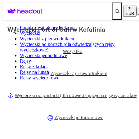
PL
EUR
Wycieczki Port of Call w Kefalinia
Popularne atrakcje: Kefalinia
Wycieczki
Wycieczki z przewodnikiem
Wycieczki po portach (dla odwiedzających rejsy
wycieczkowe)
Wszystko
Wycieczki jednodniowe
Rejsy
Rejsy z kolacją
Rejsy na lunch
Wycieczki z przewodnikiem
Rejsy wycieczkowe
Wycieczki po portach (dla odwiedzających rejsy wycieczkow
Wycieczki jednodniowe