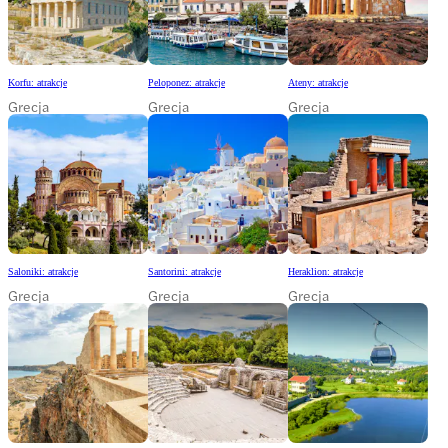
Korfu: atrakcje
Peloponez: atrakcje
Ateny: atrakcje
Grecja
Grecja
Grecja
Saloniki: atrakcje
Santorini: atrakcje
Heraklion: atrakcje
Grecja
Grecja
Grecja