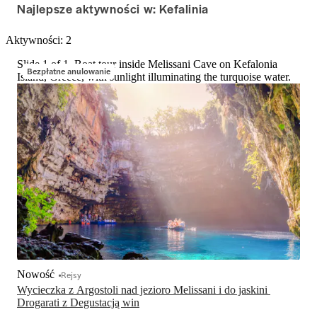
Najlepsze aktywności w: Kefalinia
Aktywności: 2
Slide 1 of 1, Boat tour inside Melissani Cave on Kefalonia
Bezpłatne anulowanie
Island, Greece, with sunlight illuminating the turquoise water.
Nowość
Rejsy
Wycieczka z Argostoli nad jezioro Melissani i do jaskini 
Drogarati z Degustacją win