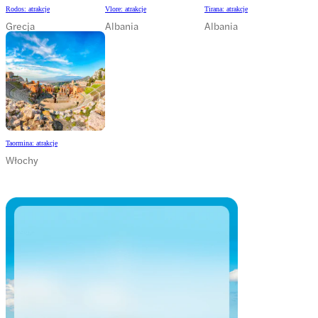
Rodos: atrakcje
Vlore: atrakcje
Tirana: atrakcje
Grecja
Albania
Albania
Taormina: atrakcje
Włochy