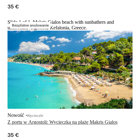
35 €
Slide 1 of 1, Makris Gialos beach with sunbathers and
Bezpłatne anulowanie
umbrellas, Argostoli, Kefalonia, Greece.
Nowość
Wycieczki
Z portu w Argostoli: Wycieczka na plażę Makris Gialos
35 €