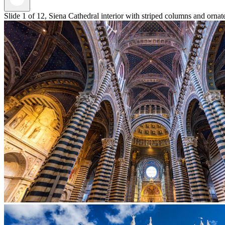
Slide 1 of 12, Siena Cathedral interior with striped columns and ornate