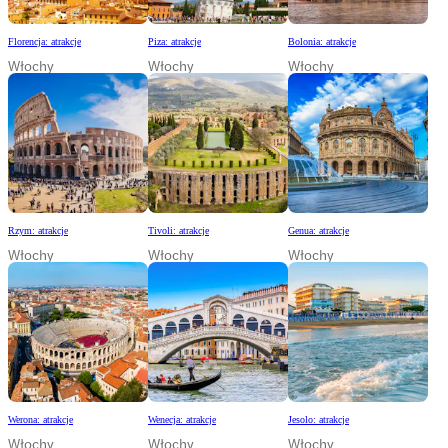
Florencja: atrakcje
Piza: atrakcje
Bolonia: atrakcje
Włochy
Włochy
Włochy
Rzym: atrakcje
Tivoli: atrakcje
Genua: atrakcje
Włochy
Włochy
Włochy
Werona: atrakcje
Wenecja: atrakcje
Jesolo: atrakcje
Włochy
Włochy
Włochy