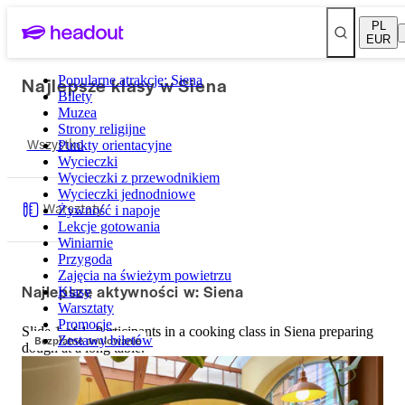
PL
EUR
Najlepsze klasy w Siena
Popularne atrakcje: Siena
Bilety
Muzea
Strony religijne
Wszystko
Punkty orientacyjne
Wycieczki
Wycieczki z przewodnikiem
Wycieczki jednodniowe
Warsztaty
Żywność i napoje
Lekcje gotowania
Winiarnie
Przygoda
Zajęcia na świeżym powietrzu
Najlepsze aktywności w: Siena
Klasy
Warsztaty
Promocje
Slide 1 of 1, Participants in a cooking class in Siena preparing
Bezpłatne anulowanie
Zestawy biletów
dough at a long table.