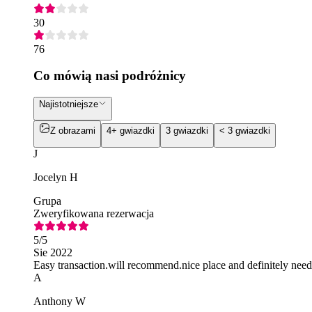
30
76
Co mówią nasi podróżnicy
Najistotniejsze
Z obrazami
4+ gwiazdki
3 gwiazdki
< 3 gwiazdki
J
Jocelyn H
Grupa
Zweryfikowana rezerwacja
5
/5
Sie 2022
Easy transaction.will recommend.nice place and definitely need
A
Anthony W