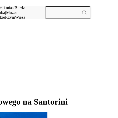
i i miast
Burdż
baj
Muzea
kie
Rzym
Wieża
yż
aktywności i miast
owego na Santorini