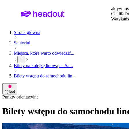
Szukaj
aktywnośc
Chalifa
Du
Watykańs
Eiffla
Par
Strona główna
Santorini
Miejsca, które warto odwiedzić...
Bilety na kolejkę linową na Sa...
Bilety wstępu do samochodu lin...
4
(
455
)
Punkty orientacyjne
Bilety wstępu do samochodu lin