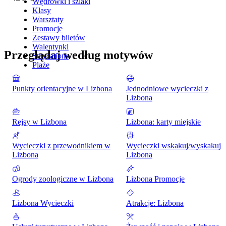
Wędrówki i szlaki
Klasy
Warsztaty
Promocje
Zestawy biletów
Walentynki
Przeglądaj według motywów
Staycations
Plaże
Punkty orientacyjne w Lizbona
Jednodniowe wycieczki z
Lizbona
Rejsy w Lizbona
Lizbona: karty miejskie
Wycieczki z przewodnikiem w
Wycieczki wskakuj/wyskakuj
Lizbona
Lizbona
Ogrody zoologiczne w Lizbona
Lizbona Promocje
Lizbona Wycieczki
Atrakcje: Lizbona