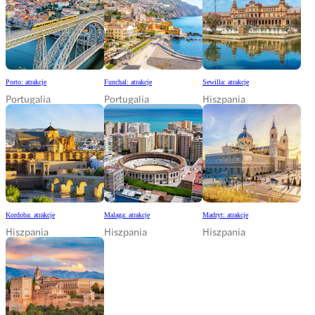
Porto: atrakcje
Funchal: atrakcje
Sewilla: atrakcje
Portugalia
Portugalia
Hiszpania
Kordoba: atrakcje
Malaga: atrakcje
Madryt: atrakcje
Hiszpania
Hiszpania
Hiszpania