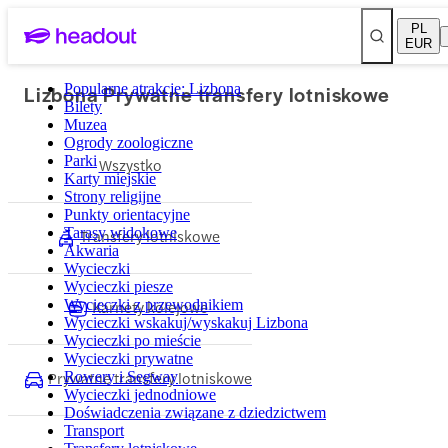
PL
EUR
Lizbona Prywatne transfery lotniskowe
Popularne atrakcje: Lizbona
Bilety
Muzea
Ogrody zoologiczne
Parki
Wszystko
Karty miejskie
Strony religijne
Punkty orientacyjne
Tarasy widokowe
Transfery lotniskowe
Akwaria
Wycieczki
Wycieczki piesze
Wycieczki z przewodnikiem
Karnety kolejowe
Wycieczki wskakuj/wyskakuj Lizbona
Wycieczki po mieście
Wycieczki prywatne
Prywatne transfery lotniskowe
Rowery i Segway
Wycieczki jednodniowe
Doświadczenia związane z dziedzictwem
Transport