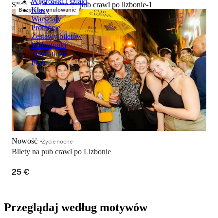
Wędrówki i szlaki
Slide 1 of 1, bilety na pub crawl po lizbonie-1
Bezpłatne anulowanie
Klasy
Warsztaty
Promocje
Zestawy biletów
Walentynki
Staycations
Plaże
Nowość
Życie nocne
Bilety na pub crawl po Lizbonie
25 €
Przeglądaj według motywów