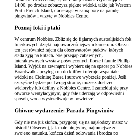
14:00, po drodze zobaczysz piękne widoki, takie jak Western
Port i French Island, docierając w samą porę na paradę
pingwinów i wizytę w Nobbies Centre.
Poznaj foki i ptaki
W centrum Nobbies, Zbliż się do figlarnych australijskich fok
futerkowych dzięki najnowocześniejszym kamerom. Obszar
ten jest również rajem dla obserwatorów ptaków, których
stada żyją na klifach. Nie przegap zabawnych,
interaktywnych wystaw poświęconych florze i faunie Phillip
Island. Wyjdź na zewnątrz i wybierz się na spacer po Nobbies
Boardwalk - przylega on do klifów i oferuje wspaniałe
widoki na Cieśninę Bassa i surowe wybrzeże poniżej. Jeśli
szczęście będzie po Twojej stronie, możesz dostrzec
wieloryby lub delfiny z Nobbies Centre. I zamelduj się przy
otworze wentylacyjnym, gdy fale uderzają w odpowiedni
sposób, woda wystrzeliwuje w powietrze!
Główne wydarzenie: Parada Pingwinów
Gdy nie ma już słońca, przygotuj się na najsłodszy marsz w
historii! Obserwuj, jak małe pingwiny, najmniejsze ze
swojego gatunku, kończą dzień polowania i brodzą po