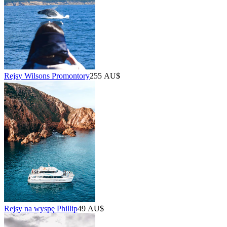
Rejsy Wilsons Promontory
255 AU$
Rejsy na wyspę Phillip
49 AU$