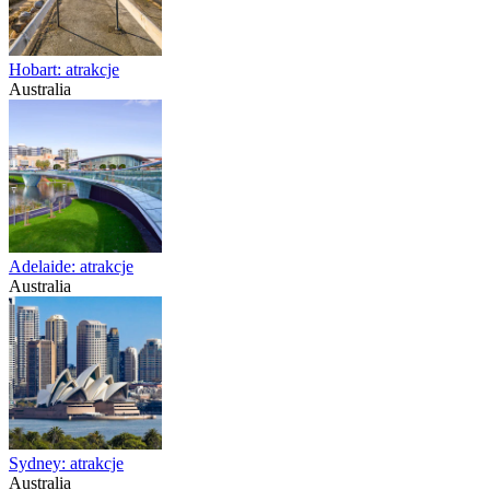
Hobart: atrakcje
Australia
Adelaide: atrakcje
Australia
Sydney: atrakcje
Australia