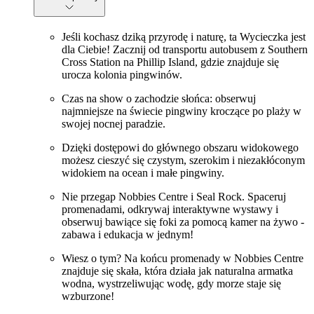
Jeśli kochasz dziką przyrodę i naturę, ta Wycieczka jest
dla Ciebie! Zacznij od transportu autobusem z Southern
Cross Station na Phillip Island, gdzie znajduje się
urocza kolonia pingwinów.
Czas na show o zachodzie słońca: obserwuj
najmniejsze na świecie pingwiny kroczące po plaży w
swojej nocnej paradzie.
Dzięki dostępowi do głównego obszaru widokowego
możesz cieszyć się czystym, szerokim i niezakłóconym
widokiem na ocean i małe pingwiny.
Nie przegap Nobbies Centre i Seal Rock. Spaceruj
promenadami, odkrywaj interaktywne wystawy i
obserwuj bawiące się foki za pomocą kamer na żywo -
zabawa i edukacja w jednym!
Wiesz o tym? Na końcu promenady w Nobbies Centre
znajduje się skała, która działa jak naturalna armatka
wodna, wystrzeliwując wodę, gdy morze staje się
wzburzone!