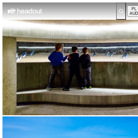
PL
AUD