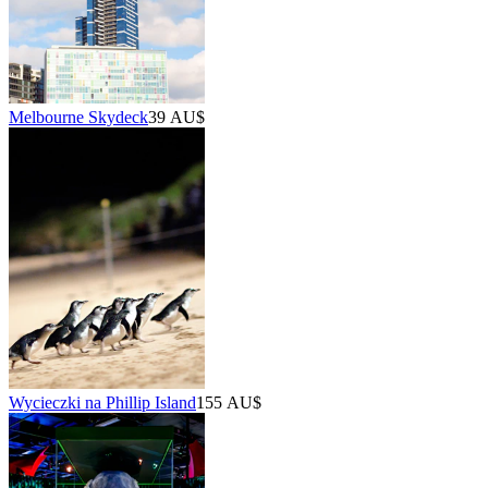
Melbourne Skydeck
39 AU$
Wycieczki na Phillip Island
155 AU$