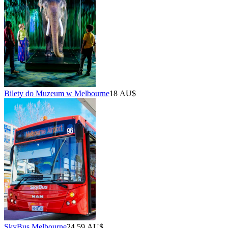
Bilety do Muzeum w Melbourne
18 AU$
SkyBus Melbourne
24,59 AU$