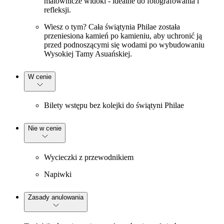
malownicze widoki - idealne do fotografowania i
refleksji.
Wiesz o tym? Cała świątynia Philae została
przeniesiona kamień po kamieniu, aby uchronić ją
przed podnoszącymi się wodami po wybudowaniu
Wysokiej Tamy Asuańskiej.
W cenie
Bilety wstępu bez kolejki do świątyni Philae
Nie w cenie
Wycieczki z przewodnikiem
Napiwki
Zasady anulowania