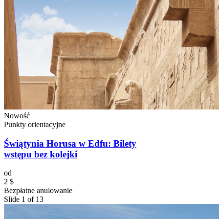
Nowość
Punkty orientacyjne
Świątynia Horusa w Edfu: Bilety
wstępu bez kolejki
od
2 $
Bezpłatne anulowanie
Slide 1 of 13