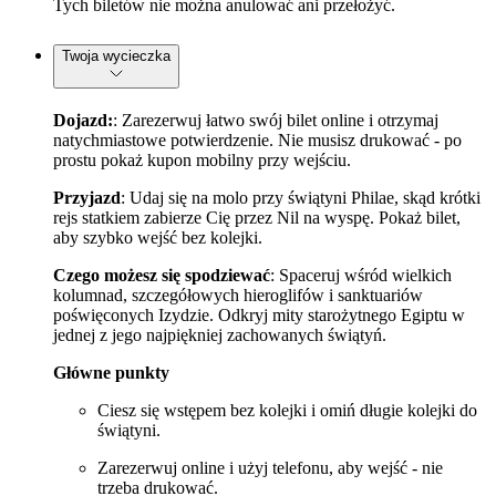
Tych biletów nie można anulować ani przełożyć.
Twoja wycieczka
Dojazd:
: Zarezerwuj łatwo swój bilet online i otrzymaj
natychmiastowe potwierdzenie. Nie musisz drukować - po
prostu pokaż kupon mobilny przy wejściu.
Przyjazd
: Udaj się na molo przy świątyni Philae, skąd krótki
rejs statkiem zabierze Cię przez Nil na wyspę. Pokaż bilet,
aby szybko wejść bez kolejki.
Czego możesz się spodziewać
: Spaceruj wśród wielkich
kolumnad, szczegółowych hieroglifów i sanktuariów
poświęconych Izydzie. Odkryj mity starożytnego Egiptu w
jednej z jego najpiękniej zachowanych świątyń.
Główne punkty
Ciesz się wstępem bez kolejki i omiń długie kolejki do
świątyni.
Zarezerwuj online i użyj telefonu, aby wejść - nie
trzeba drukować.