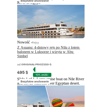
Bezpłatne anulowanie
River in Egypt.
Nowość
Rejsy
Z Asuanu: 4-dniowy rejs po Nilu z lotem 
balonem w Luksorze i wizytą w Abu 
Simbel
od
ORIGINAL PRICE
550 $
495 $
10% zniżki
Slide 1 of 1, Large cruise boat on Nile River
Bezpłatne anulowanie
and hot air balloons over Egyptian desert.