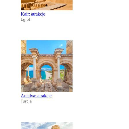
Kair: atrakcje
Egipt
Antalya: atrakcje
Turcja