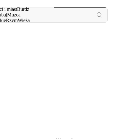
i i miast
Burdż
baj
Muzea
kie
Rzym
Wieża
yż
aktywności i miast