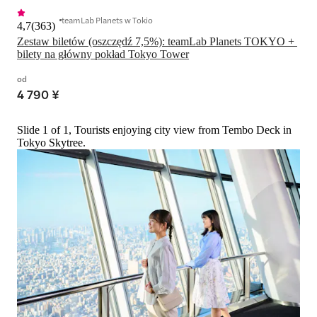
teamLab Planets w Tokio
4,7
(
363
)
Zestaw biletów (oszczędź 7,5%): teamLab Planets TOKYO + 
bilety na główny pokład Tokyo Tower
od
4 790 ¥
Slide 1 of 1, Tourists enjoying city view from Tembo Deck in
Tokyo Skytree.