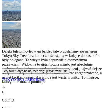
Dzięki biletom cyfrowym bardzo łatwo dostaliśmy się na teren
Tokyo Sky Tree, bez konieczności stania w kolejce do kas, które
były oblegane. Ta wizyta była naprawdę niesamowitym
przeżyciem! Widok na to gigantyczne miasto jest absolutnie
zachwycający i niepowtarzalny, a ekrany wskazują najważniejsze
Wyświetl oryginalną recenzję: język francuski
budynki i zabytki. Wszystko jest bardzo dobrze zorganizowane, a
nawet krótka przejażdżka windą jest warta wysiłku. To miejsce,
TOKYO SKYTREE Bilety
którego nie można pominąć!
C
Colin D