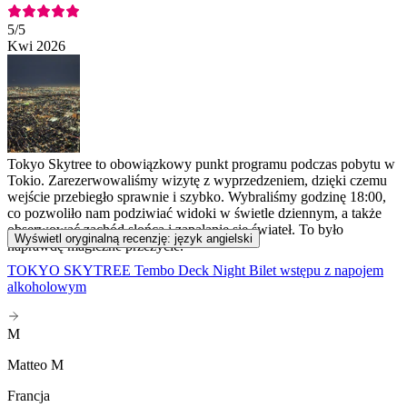
5
/5
Kwi 2026
Tokyo Skytree to obowiązkowy punkt programu podczas pobytu w
Tokio. Zarezerwowaliśmy wizytę z wyprzedzeniem, dzięki czemu
wejście przebiegło sprawnie i szybko. Wybraliśmy godzinę 18:00,
co pozwoliło nam podziwiać widoki w świetle dziennym, a także
obserwować zachód słońca i zapalanie się świateł. To było
Wyświetl oryginalną recenzję: język angielski
naprawdę magiczne przeżycie.
TOKYO SKYTREE Tembo Deck Night Bilet wstępu z napojem
alkoholowym
M
Matteo M
Francja