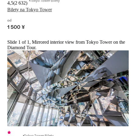
Tokyo Tower Bilety
4,5
(
2 632
)
Bilety na Tokyo Tower
od
1 500 ¥
Slide 1 of 1, Mirrored interior view from Tokyo Tower on the
Diamond Tour.
Tokyo Tower Bilety