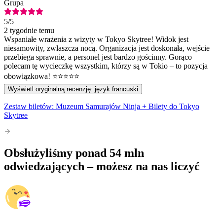
Grupa
5
/5
2 tygodnie temu
Wspaniałe wrażenia z wizyty w Tokyo Skytree! Widok jest
niesamowity, zwłaszcza nocą. Organizacja jest doskonała, wejście
przebiega sprawnie, a personel jest bardzo gościnny. Gorąco
polecam tę wycieczkę wszystkim, którzy są w Tokio – to pozycja
obowiązkowa! ⭐⭐⭐⭐⭐
Wyświetl oryginalną recenzję: język francuski
Zestaw biletów: Muzeum Samurajów Ninja + Bilety do Tokyo
Skytree
Obsłużyliśmy ponad 54 mln
odwiedzających – możesz na nas liczyć