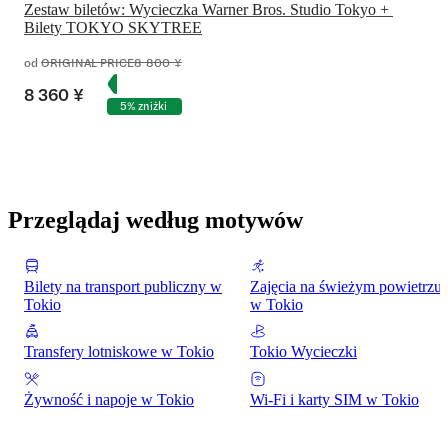
Zestaw biletów: Wycieczka Warner Bros. Studio Tokyo + 
Bilety TOKYO SKYTREE
od
ORIGINAL PRICE
8 800 ¥
8 360 ¥
5% zniżki
Przeglądaj według motywów
Bilety na transport publiczny w
Zajęcia na świeżym powietrzu
Tokio
w Tokio
Transfery lotniskowe w Tokio
Tokio Wycieczki
Żywność i napoje w Tokio
Wi-Fi i karty SIM w Tokio