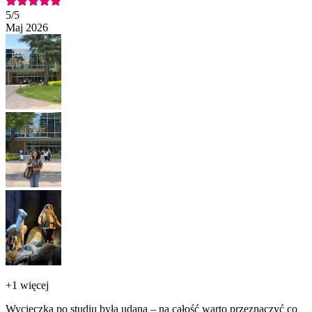
5
/5
Maj 2026
+
1 więcej
Wycieczka po studiu była udana – na całość warto przeznaczyć co