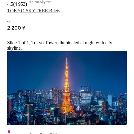
Tokyo Skytree
4,5
(
4 953
)
TOKYO SKYTREE Bilety
od
2 200 ¥
Slide 1 of 1, Tokyo Tower illuminated at night with city
skyline.