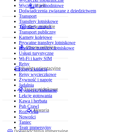
Wycieczki fotograficzne
Parki
Wycieczki jednodniowe
Doświadczenia związane z dziedzictwem
Transport
Transfery lotniskowe
Karty miejskie
Transfery atrakcji
Transport publiczny
Karnety kolejowe
Prywatne transfery lotniskowe
Strony religijne
Wspólne transfery lotniskowe
Usługi turystyczne
Wi-Fi i karty SIM
Rejsy
Punkty orientacyjne
Rejsy z kolacją
Rejsy wycieczkowe
Żywność i napoje
Jadalnia
Tarasy widokowe
Wycieczki kulinarne
Lekcje gotowania
Kawa i herbata
Pub Crawl
Akwaria
Rozrywka
Nowości
Taniec
Teatr immersyjny
Doświadczenia immersyjne