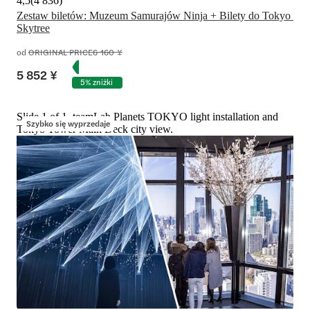
4,5
(
4 836
)
Zestaw biletów: Muzeum Samurajów Ninja + Bilety do Tokyo 
Skytree
od
ORIGINAL PRICE
6 160 ¥
5 852 ¥
5% zniżki
Slide 1 of 1, teamLab Planets TOKYO light installation and
Szybko się wyprzedaje
Tokyo Tower Main Deck city view.