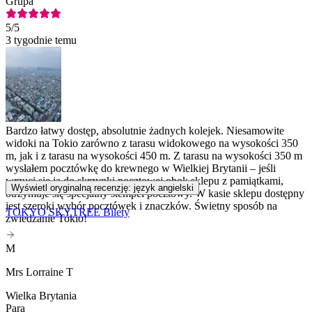
Grupa
5
/5
3 tygodnie temu
Bardzo łatwy dostęp, absolutnie żadnych kolejek. Niesamowite
widoki na Tokio zarówno z tarasu widokowego na wysokości 350
m, jak i z tarasu na wysokości 450 m. Z tarasu na wysokości 350 m
wysłałem pocztówkę do krewnego w Wielkiej Brytanii – jeśli
wrzuci się ją do skrzynki pocztowej obok sklepu z pamiątkami,
Wyświetl oryginalną recenzję: język angielski
otrzymuje się specjalny stempel pocztowy. W kasie sklepu dostępny
jest szeroki wybór pocztówek i znaczków. Świetny sposób na
TOKYO SKYTREE Bilety
zwiedzanie Tokio!
M
Mrs Lorraine T
Wielka Brytania
Para