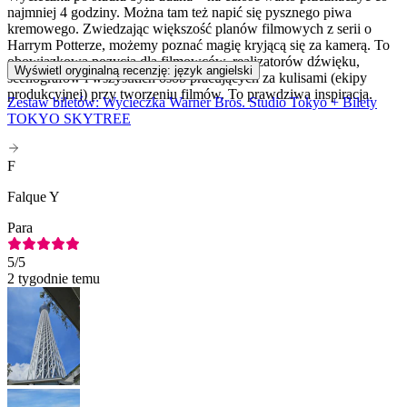
najmniej 4 godziny. Można tam też napić się pysznego piwa
kremowego. Zwiedzając większość planów filmowych z serii o
Harrym Potterze, możemy poznać magię kryjącą się za kamerą. To
obowiązkowa pozycja dla filmowców, realizatorów dźwięku,
Wyświetl oryginalną recenzję: język angielski
scenografów i wszystkich osób pracujących za kulisami (ekipy
produkcyjnej) przy tworzeniu filmów. To prawdziwa inspiracja.
Zestaw biletów: Wycieczka Warner Bros. Studio Tokyo + Bilety
TOKYO SKYTREE
F
Falque Y
Para
5
/5
2 tygodnie temu