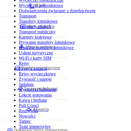
Wycieczki fotograficzne
Parki
Wycieczki jednodniowe
Doświadczenia związane z dziedzictwem
Transport
Transfery lotniskowe
Karty miejskie
Transfery atrakcji
Transport publiczny
Karnety kolejowe
Prywatne transfery lotniskowe
Strony religijne
Wspólne transfery lotniskowe
Usługi turystyczne
Wi-Fi i karty SIM
Rejsy
Punkty orientacyjne
Rejsy z kolacją
Rejsy wycieczkowe
Żywność i napoje
Jadalnia
Tarasy widokowe
Wycieczki kulinarne
Lekcje gotowania
Kawa i herbata
Pub Crawl
Akwaria
Rozrywka
Nowości
Taniec
Teatr immersyjny
Doświadczenia immersyjne