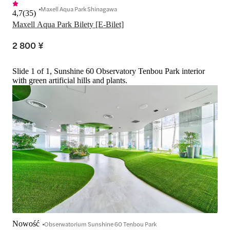
Maxell Aqua Park Shinagawa
4,7
(
35
)
Maxell Aqua Park Bilety [E-Bilet]
2 800 ¥
Slide 1 of 1, Sunshine 60 Observatory Tenbou Park interior
with green artificial hills and plants.
Nowość
Obserwatorium Sunshine 60 Tenbou Park