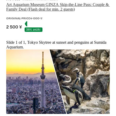
Art Aquarium Museum GINZA Skip-the-Line Pass: Couple & 
Family Deal (Flash deal for min. 2 guests)
ORIGINAL PRICE
4 000 ¥
2 500 ¥
38% zniżki
Slide 1 of 1, Tokyo Skytree at sunset and penguins at Sumida
Aquarium.