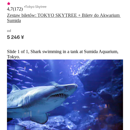
Tokyo Skytree
4,7
(
172
)
Zestaw biletów: TOKYO SKYTREE + Bilety do Akwarium 
Sumida
od
5 246 ¥
Slide 1 of 1, Shark swimming in a tank at Sumida Aquarium,
Tokyo.