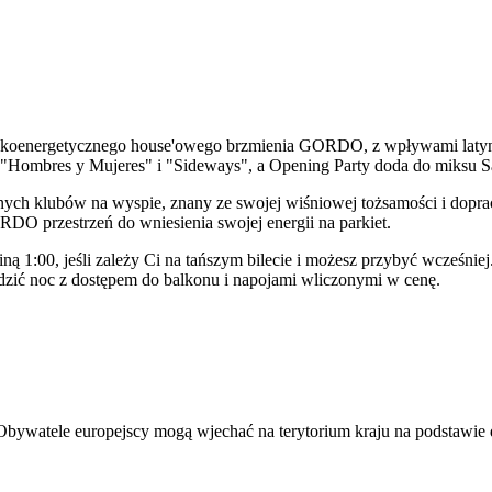
koenergetycznego house'owego brzmienia GORDO, z wpływami latynoski
k "Hombres y Mujeres" i "Sideways", a Opening Party doda do miksu 
lnych klubów na wyspie, znany ze swojej wiśniowej tożsamości i dopr
ORDO przestrzeń do wniesienia swojej energii na parkiet.
 1:00, jeśli zależy Ci na tańszym bilecie i możesz przybyć wcześniej. 
ędzić noc z dostępem do balkonu i napojami wliczonymi w cenę.
Obywatele europejscy mogą wjechać na terytorium kraju na podstawie