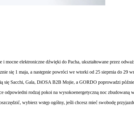
se i mocne elektroniczne dźwięki do Pacha, ukształtowane przez odw
e się 1 maja, a następnie powróci we wtorki od 25 sieprnia do 29 wr
wią się Sacchi, Gala, DiOSA B2B Mojie, a GORDO poprowadzi późnie
ce odpowiedni rodzaj pokoi na wysokoenergetyczną noc zbudowaną wo
oszczędzić, wybierz wstęp ogólny, jeśli chcesz mieć swobodę przyjazd