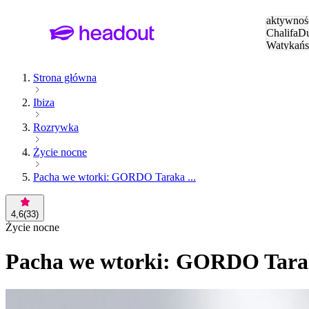
Szukaj
aktywnośc
Chalifa
Du
Watykańs
Eiffla
Par
Strona główna
Ibiza
Rozrywka
Życie nocne
Pacha we wtorki: GORDO Taraka ...
4,6
(
33
)
Życie nocne
Pacha we wtorki: GORDO Tarak