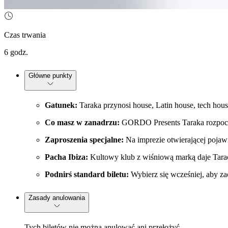
Czas trwania
6 godz.
Główne punkty
Gatunek:
Taraka przynosi house, Latin house, tech hou
Co masz w zanadrzu:
GORDO Presents Taraka rozpoczni
Zaproszenia specjalne:
Na imprezie otwierającej poja
Pacha Ibiza:
Kultowy klub z wiśniową marką daje Tara
Podnirś standard biletu:
Wybierz się wcześniej, aby za
Zasady anulowania
Tych biletów nie można anulować ani przełożyć.