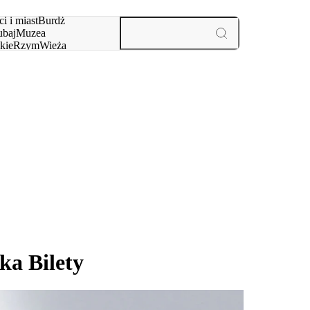
i i miast
Burdż
baj
Muzea
kie
Rzym
Wieża
yż
aktywności i miast
a Bilety