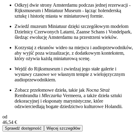
Odkryj dwie strony Amsterdamu podczas jednej rezerwacji -
Rijksmuseum i Miniatuur Museum - łącząc holenderską
sztukę i historię miasta w miniaturowej formie.
Zwiedź muzeum Miniatuur dzięki szczegółowym modelom
Dzielnicy Czerwonych Latarni, Zaanse Schans i Vondelpark,
śledząc ewolucję Amsterdamu na przestrzeni wieków.
Korzystaj z ekranów wideo na miejscu i audioprzewodników,
aby wyjść poza wizualizacje, z dodatkowym kontekstem,
który ożywia każdą miniaturową scenę.
Wejdź do Rijksmuseum i zwiedzaj jego stałe galerie i
wystawy czasowe we własnym tempie z wielojęzycznym
audioprzewodnikiem.
Zobacz przełomowe dzieła, takie jak
Nocna Straż
Rembrandta i
Mleczarka
Vermeera, a także dzieła sztuki
dekoracyjnej i eksponaty marynistyczne, które
odzwierciedlają bogate dziedzictwo kulturowe Holandii.
od
46,54 €
Sprawdź dostępność
Więcej szczegółów