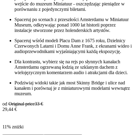
wejście do muzeum Miniatuur - oszczędzając pieniądze w
porównaniu z pojedynczymi biletami.
Spaceruj po scenach z przeszłości Amsterdamu w Miniatuur
Museum, odkrywając ponad 1000 lat historii poprzez
instalacje stworzone przez holenderskich artystów.
Spaceruj wśród modeli Placu Dam z 1675 roku, Dzielnicy
Czerwonych Latarni i Domu Anne Frank, z ekranami wideo i
audioprzewodnikami wyjaśniającymi każdą ekspozycję.
Dla kontrastu, wybierz się na rejs po słynnych kanałach
Amsterdamu ogrzewaną łodzią ze szklanym dachem z
wielojęzycznym komentarzem audio i atrakcjami dla dzieci.
Podziwiaj widoki takie jak most Skinny Bridge i ulice nad
kanałem i porównaj je z miniaturowymi modelami wewnątrz
muzeum.
od
Original price
33 €
29,44 €
11% zniżki