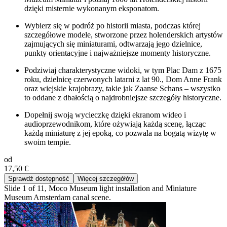
dzięki misternie wykonanym eksponatom.
Wybierz się w podróż po historii miasta, podczas której
szczegółowe modele, stworzone przez holenderskich artystów
zajmujących się miniaturami, odtwarzają jego dzielnice,
punkty orientacyjne i najważniejsze momenty historyczne.
Podziwiaj charakterystyczne widoki, w tym Plac Dam z 1675
roku, dzielnicę czerwonych latarni z lat 90., Dom Anne Frank
oraz wiejskie krajobrazy, takie jak Zaanse Schans – wszystko
to oddane z dbałością o najdrobniejsze szczegóły historyczne.
Dopełnij swoją wycieczkę dzięki ekranom wideo i
audioprzewodnikom, które ożywiają każdą scenę, łącząc
każdą miniaturę z jej epoką, co pozwala na bogatą wizytę w
swoim tempie.
od
17,50 €
Sprawdź dostępność
Więcej szczegółów
Slide 1 of 11, Moco Museum light installation and Miniature
Museum Amsterdam canal scene.