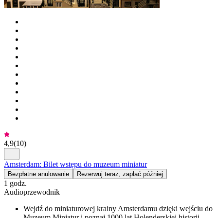
4,9
(
10
)
Amsterdam: Bilet wstępu do muzeum miniatur
Bezpłatne anulowanie
Rezerwuj teraz, zapłać później
1 godz.
Audioprzewodnik
Wejdź do miniaturowej krainy Amsterdamu dzięki wejściu do
Muzeum Miniatur i poznaj 1000 lat Holenderskiej historii