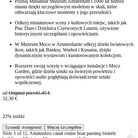
Poznaj Miniatuur Museum Amsterdam i 1000 lat historii
miasta dzięki szczegółowym modelom w skali, które
odtwarzają kluczowe momenty z jego przeszłości.
Odkryj miniaturowe sceny z kultowych miejsc, takich jak
Plac Dam i Dzielnica Czerwonych Latarni, ożywione
historycznymi szczegółami i opowieściami.
W Muzeum Moco w Amsterdamie odkryj dzieła światowych
ikon, takich jak Banksy, Warhol i Kusama, dzięki
dynamicznym wystawom i kuratorowanym kolekcjom.
Rozszerz swoją wizytę o wciągające instalacje i Moco
Garden, gdzie dzieła sztuki na świeżym powietrzu i
opowieści audio pogłębiają doświadczenie sztuki
współczesnej.
od
Original price
41,45 €
32,30 €
22% zniżki
Sprawdź dostępność
Więcej szczegółów
Slide 1 of 11, Amsterdam canal cruise boat passing historic