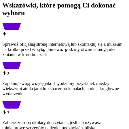
Wskazówki, które pomogą Ci dokonać
wyboru
1
Sprawdź oficjalną stronę internetową lub skontaktuj się z muzeum
na krótko przed wizytą, ponieważ godziny otwarcia mogą ulec
zmianie w krótkim czasie.
2
Zaplanuj swoją wizytę jako 1-godzinny przystanek między
większymi atrakcjami lub spacer po kanałach, a nie jako główne
wydarzenie.
3
Zabierz ze sobą okulary do czytania, jeśli ich używasz -
miniaturowe szczegóły najlepiej podziwiać z bliska.