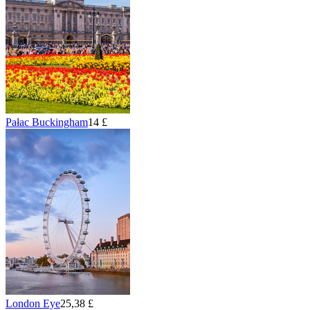
Pałac Buckingham
14 £
London Eye
25,38 £