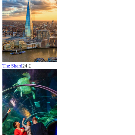
The Shard
24 £