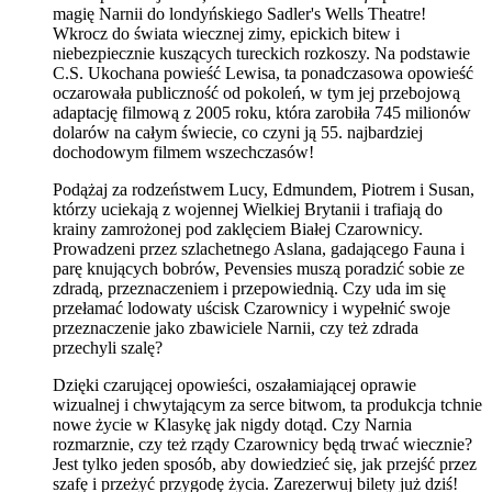
magię Narnii do londyńskiego Sadler's Wells Theatre!
Wkrocz do świata wiecznej zimy, epickich bitew i
niebezpiecznie kuszących tureckich rozkoszy. Na podstawie
C.S. Ukochana powieść Lewisa, ta ponadczasowa opowieść
oczarowała publiczność od pokoleń, w tym jej przebojową
adaptację filmową z 2005 roku, która zarobiła 745 milionów
dolarów na całym świecie, co czyni ją 55. najbardziej
dochodowym filmem wszechczasów!
Podążaj za rodzeństwem Lucy, Edmundem, Piotrem i Susan,
którzy uciekają z wojennej Wielkiej Brytanii i trafiają do
krainy zamrożonej pod zaklęciem Białej Czarownicy.
Prowadzeni przez szlachetnego Aslana, gadającego Fauna i
parę knujących bobrów, Pevensies muszą poradzić sobie ze
zdradą, przeznaczeniem i przepowiednią. Czy uda im się
przełamać lodowaty uścisk Czarownicy i wypełnić swoje
przeznaczenie jako zbawiciele Narnii, czy też zdrada
przechyli szalę?
Dzięki czarującej opowieści, oszałamiającej oprawie
wizualnej i chwytającym za serce bitwom, ta produkcja tchnie
nowe życie w Klasykę jak nigdy dotąd. Czy Narnia
rozmarznie, czy też rządy Czarownicy będą trwać wiecznie?
Jest tylko jeden sposób, aby dowiedzieć się, jak przejść przez
szafę i przeżyć przygodę życia. Zarezerwuj bilety już dziś!