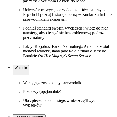
jak zamek Sesimbra i Aldeia do Meco.
Uchwyć zachwycające widoki z klifów na przylądku
Espichel i poznaj historię obecną w zamku Sesimbra z
przewodnikiem ekspertem.
Podnieś standard swoich wycieczek i włącz do nich
transfery, aby cieszyć się bezproblemową podróżą
przez naturę.
Fakty: Krajobraz Parku Naturalnego Arrabida został
niegdyś wykorzystany jako tło dla filmu o Jamesie
Bondzie
On Her Majesty's Secret Service
.
W cenie
Wielojęzyczny lokalny przewodnik
Przelewy (opcjonalnie)
Ubezpieczenie od następstw nieszczęśliwych
wypadków