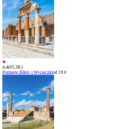
4,4
(
65,3K
)
Pompeje Bilety i Wycieczki
od 19 €