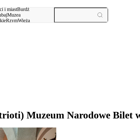
i i miast
Burdż
baj
Muzea
kie
Rzym
Wieża
yż
aktywności i miast
trioti) Muzeum Narodowe Bilet w