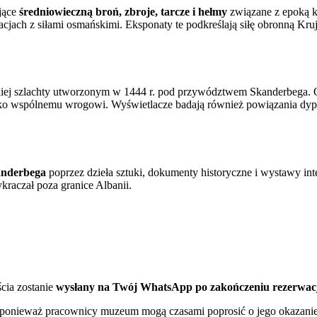
jące
średniowieczną broń, zbroje, tarcze i hełmy
związane z epoką k
ach z siłami osmańskimi. Eksponaty te podkreślają siłę obronną Krujë
kiej szlachty utworzonym w 1444 r. pod przywództwem Skanderbega. Ob
iwko wspólnemu wrogowi. Wyświetlacze badają również powiązania dypl
nderbega
poprzez dzieła sztuki, dokumenty historyczne i wystawy in
kraczał poza granice Albanii.
ścia zostanie
wysłany na Twój WhatsApp po zakończeniu rezerwac
, ponieważ pracownicy muzeum mogą czasami poprosić o jego okazani