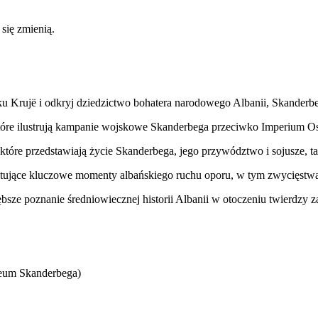
 się zmienią.
Krujë i odkryj dziedzictwo bohatera narodowego Albanii, Skanderb
w, które ilustrują kampanie wojskowe Skanderbega przeciwko Imperium 
które przedstawiają życie Skanderbega, jego przywództwo i sojusze, ta
tujące kluczowe momenty albańskiego ruchu oporu, w tym zwycięstwa 
bsze poznanie średniowiecznej historii Albanii w otoczeniu twierdzy 
eum Skanderbega)