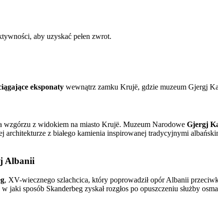
ktywności, aby uzyskać pełen zwrot.
iągające eksponaty
wewnątrz zamku Krujë, gdzie muzeum Gjergj Kast
 na wzgórzu z widokiem na miasto Krujë. Muzeum Narodowe
Gjergj K
ej architekturze z białego kamienia inspirowanej tradycyjnymi albańs
 Albanii
eg
, XV-wiecznego szlachcica, który poprowadził opór Albanii przeci
 w jaki sposób Skanderbeg zyskał rozgłos po opuszczeniu służby osmań