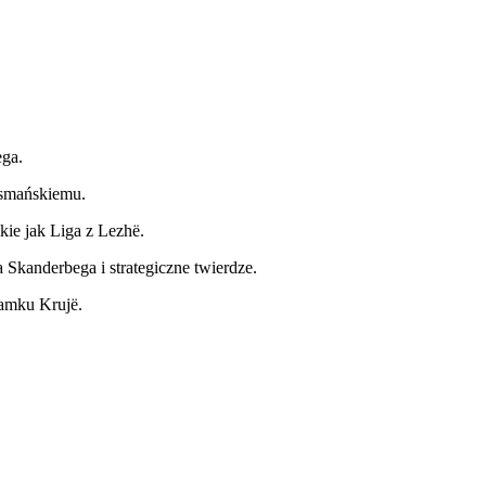
ega.
Osmańskiemu.
kie jak Liga z Lezhë.
Skanderbega i strategiczne twierdze.
zamku Krujë.