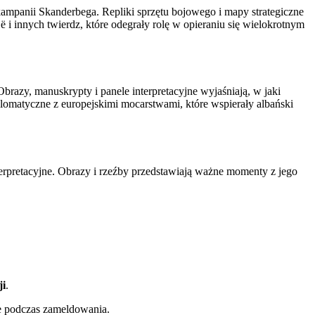
ampanii Skanderbega. Repliki sprzętu bojowego i mapy strategiczne
 i innych twierdz, które odegrały rolę w opieraniu się wielokrotnym
razy, manuskrypty i panele interpretacyjne wyjaśniają, w jaki
omatyczne z europejskimi mocarstwami, które wspierały albański
terpretacyjne. Obrazy i rzeźby przedstawiają ważne momenty z jego
ji
.
e podczas zameldowania.