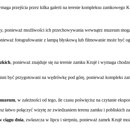
a przejścia przez kilka galerii na terenie kompleksu zamkowego Kr
aży, ponieważ możliwości ich przechowywania wewnątrz muzeum mogą
ponieważ fotografowanie z lampą błyskową lub filmowanie może być og
zkich
, ponieważ znajduje się na terenie zamku Krujë i wymaga chodz
nni być przygotowani na wędrówkę pod górę, ponieważ kompleks zam
e muzeum
, w zależności od tego, ile czasu poświęcisz na czytanie eksp
sz łatwo połączyć wizytę ze zwiedzaniem terenu zamku i pobliskich z
w ciągu dnia
, zwłaszcza w lipcu i sierpniu, ponieważ zamek Krujë m