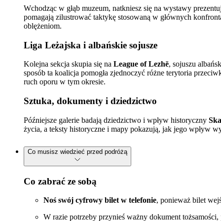
Wchodząc w głąb muzeum, natkniesz się na wystawy prezentu
pomagają zilustrować taktykę stosowaną w głównych konfrontacj
oblężeniom.
Liga Leżajska i albańskie sojusze
Kolejna sekcja skupia się na
League of Lezhë
, sojuszu albańs
sposób ta koalicja pomogła zjednoczyć różne terytoria przec
ruch oporu w tym okresie.
Sztuka, dokumenty i dziedzictwo
Późniejsze galerie badają dziedzictwo i wpływ historyczny
Ska
życia, a teksty historyczne i mapy pokazują, jak jego wpływ wy
Co musisz wiedzieć przed podróżą
Co zabrać ze sobą
Noś swój cyfrowy bilet w telefonie
, ponieważ bilet wej
W razie potrzeby przynieś ważny dokument tożsamości