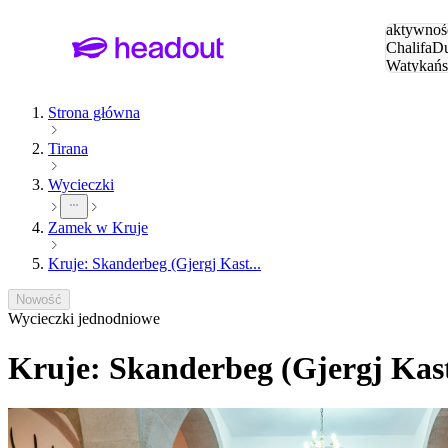
Szukaj
aktywnośc
Chalifa
Du
Watykańs
Eiffla
Par
Strona główna
Tirana
Wycieczki
Zamek w Kruje
Kruje: Skanderbeg (Gjergj Kast...
Nowość
Wycieczki jednodniowe
Kruje: Skanderbeg (Gjergj Kas