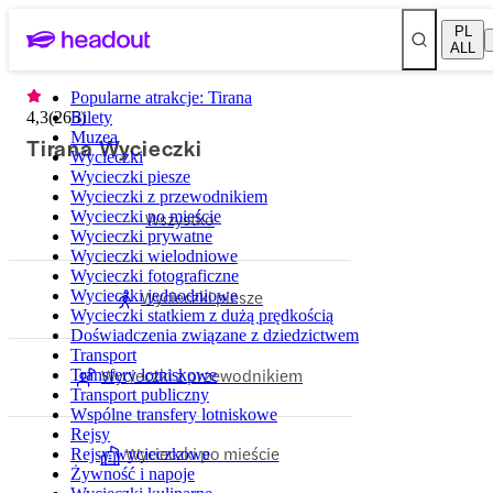
PL
ALL
Popularne atrakcje: Tirana
4,3
(
265
Bilety
)
Muzea
Tirana Wycieczki
Wycieczki
Wycieczki piesze
Wycieczki z przewodnikiem
Wycieczki po mieście
Wszystko
Wycieczki prywatne
Wycieczki wielodniowe
Wycieczki fotograficzne
Wycieczki piesze
Wycieczki jednodniowe
Wycieczki statkiem z dużą prędkością
Doświadczenia związane z dziedzictwem
Transport
Wycieczki z przewodnikiem
Transfery lotniskowe
Transport publiczny
Wspólne transfery lotniskowe
Rejsy
Wycieczki po mieście
Rejsy wycieczkowe
Żywność i napoje