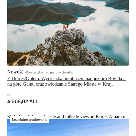
Nowość
Wycieczka nad jezioro Bovilla
Z Durres/Golem: Wycieczka minibusem nad jezioro Bovilla i 
na górę Gamti oraz zwiedzanie Starego Miasta w Kruji
od
4 568,02 ALL
Slide 1 of 1, Kruje Castle and hillside view in Kruje, Albania.
Bezpłatne anulowanie