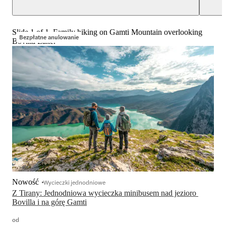
Slide 1 of 1, Family hiking on Gamti Mountain overlooking
Bezpłatne anulowanie
Bovilla Lake.
Nowość
Wycieczki jednodniowe
Z Tirany: Jednodniowa wycieczka minibusem nad jezioro 
Bovilla i na górę Gamti
od