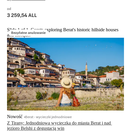
od
3 259,54 ALL
Slide 1 of 1, Guests exploring Berat's historic hillside houses
Bezpłatne anulowanie
and mosque.
Nowość
Berat - wycieczki jednodniowe
Z Tirany: Jednodniowa wycieczka do miasta Berat i nad 
jezioro Belshi z degustacją win