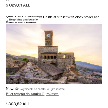
5 029,01 ALL
Slide 1 of 1, Gjirokastra Castle at sunset with clock tower and
Bezpłatne anulowanie
stone walls, Albania.
Nowość
Wycieczki po zamku w Gjirokastrze
Bilet wstępu do zamku Gjirokastra
1 303,82 ALL