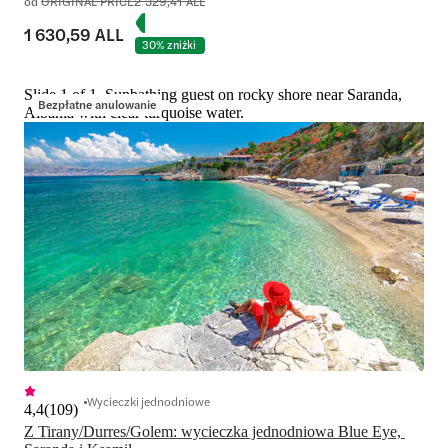
od
ORIGINAL PRICE
2 329,41 ALL
1 630,59 ALL
30% zniżki
Slide 1 of 1, Sunbathing guest on rocky shore near Saranda,
Bezpłatne anulowanie
Albania with clear turquoise water.
Wycieczki jednodniowe
4,4
(
109
)
Z Tirany/Durres/Golem: wycieczka jednodniowa Blue Eye, 