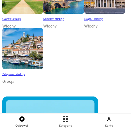
Caserta: atrakcje
Sorrento: atrakcje
Neapol: atrakcje
Włochy
Włochy
Włochy
Peloponez: atrakcje
Grecja
Odkrywaj
Kategorie
Konto