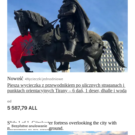
Nowość
Wycieczki jednodniowe
Piesza wycieczka z przewodnikiem po ulicznych straganach i 
punktach orientacyjnych Tirany – 6 dań, 1 deser, dhalle i woda
od
5 587,79 ALL
Slide 1 of 1, Gjirokaster fortress overlooking the city with
Bezpłatne anulowanie
mountains in the background.