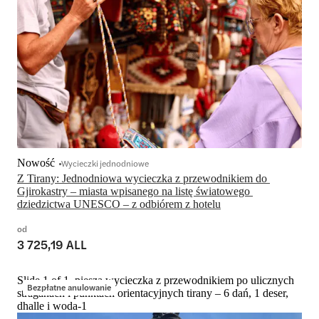
Nowość
Wycieczki jednodniowe
Z Tirany: Jednodniowa wycieczka z przewodnikiem do 
Gjirokastry – miasta wpisanego na listę światowego 
dziedzictwa UNESCO – z odbiórem z hotelu
od
3 725,19 ALL
Slide 1 of 1, piesza wycieczka z przewodnikiem po ulicznych
Bezpłatne anulowanie
straganach i punktach orientacyjnych tirany – 6 dań, 1 deser,
dhalle i woda-1