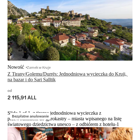
Nowość
Zamek w Kruje
Z Tirany/Golemu/Durrës: Jednodniowa wycieczka do Kruji, 
na bazar i do Sari Salltik
od
2 115,91 ALL
Slide 1 of 1, z tirany: jednodniowa wycieczka z
Bezpłatne anulowanie
przewodnikiem do gjirokastry – miasta wpisanego na listę
światowego dziedzictwa unesco – z odbiórem z hotelu-1