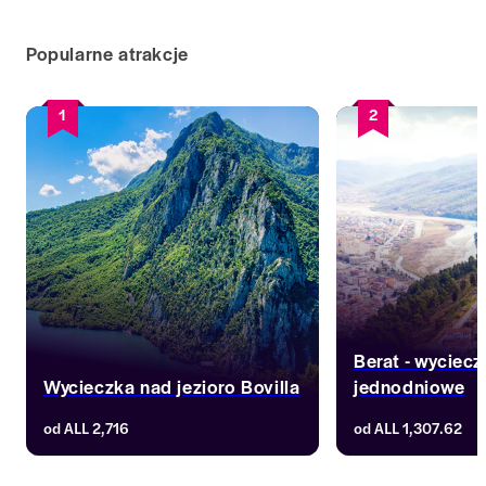
Popularne atrakcje
1
2
Berat - wyciecz
Wycieczka nad jezioro Bovilla
jednodniowe
Wybierz się z Tirany, Durres lub Golem 
Odkryj, dlaczego Be
od
ALL 2,716
od
ALL 1,307.62
nad jezioro Bovilla na wycieczkę z 
"Miastem Tysiąca Ok
przewodnikiem. Przekrocz tamę, 
jego brukowanymi u
wybierz się na wędrówkę w kierunku 
zwiedzając zamek n