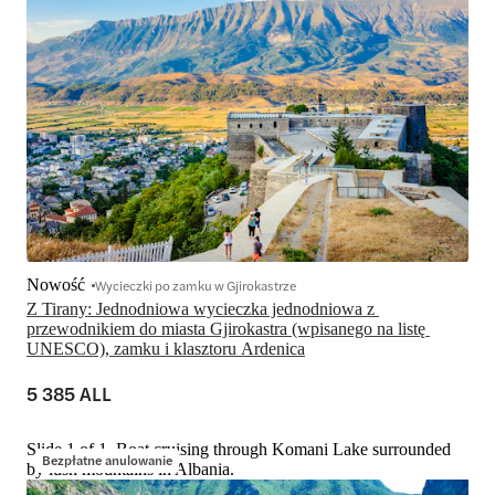
Nowość
Wycieczki po zamku w Gjirokastrze
Z Tirany: Jednodniowa wycieczka jednodniowa z 
przewodnikiem do miasta Gjirokastra (wpisanego na listę 
UNESCO), zamku i klasztoru Ardenica
5 385 ALL
Slide 1 of 1, Boat cruising through Komani Lake surrounded
Bezpłatne anulowanie
by lush mountains in Albania.