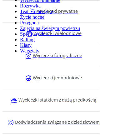
Wycieczki kulinarne
Rozrywka
Wycieczki prywatne
Teatr immersyjny
Życie nocne
Przygoda
Zajęcia na świeżym powietrzu
Wycieczki wielodniowe
Sporty wodne
Rafting
Klasy
Warsztaty
Wycieczki fotograficzne
Wycieczki jednodniowe
Wycieczki statkiem z dużą prędkością
Doświadczenia związane z dziedzictwem