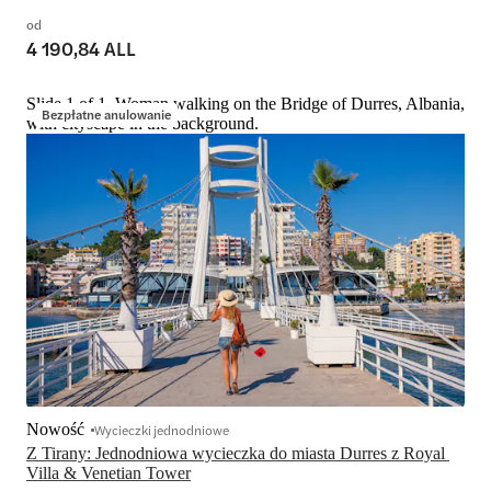
od
4 190,84 ALL
Slide 1 of 1, Woman walking on the Bridge of Durres, Albania,
Bezpłatne anulowanie
with cityscape in the background.
Nowość
Wycieczki jednodniowe
Z Tirany: Jednodniowa wycieczka do miasta Durres z Royal 
Villa & Venetian Tower