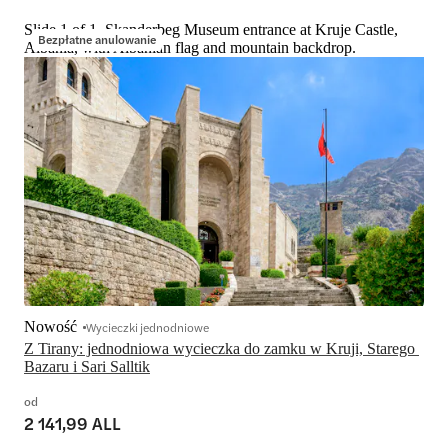
Slide 1 of 1, Skanderbeg Museum entrance at Kruje Castle,
Bezpłatne anulowanie
Albania, with Albanian flag and mountain backdrop.
Nowość
Wycieczki jednodniowe
Z Tirany: jednodniowa wycieczka do zamku w Kruji, Starego 
Bazaru i Sari Salltik
od
2 141,99 ALL