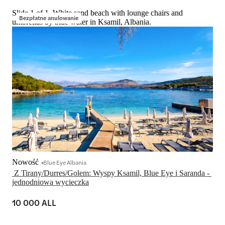
Slide 1 of 1, White sand beach with lounge chairs and
Bezpłatne anulowanie
umbrellas by blue water in Ksamil, Albania.
Nowość
Blue Eye Albania
 Z Tirany/Durres/Golem: Wyspy Ksamil, Blue Eye i Saranda - 
10 000 ALL