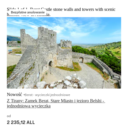
Slide 1 of 1, Berat Castle stone walls and towers with scenic
Bezpłatne anulowanie
hillside view in Albania.
Nowość
Berat - wycieczki jednodniowe
Z Tirany: Zamek Berat, Stare Miasto i jezioro Belshi - 
jednodniowa wycieczka
od
2 235,12 ALL