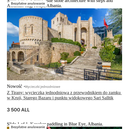
Slide 1 of 1, Kruje Castle stone architecture with steps and
Bezpłatne anulowanie
Albanian flag, Kruje, Albania.
Nowość
Wycieczki jednodniowe
Z Tirany: wycieczka jednodniowa z przewodnikiem do zamku 
w Kruji, Starego Bazaru i punktu widokowego Sari Salltik
3 500 ALL
Slide 1 of 1, Kayaker paddling in Blue Eye, Albania.
Bezpłatne anulowanie