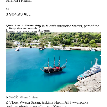
Saranda i Ksamil
od
3 904,93 ALL
Slide 1 of 1, Pirate ship in Vlora's turquoise waters, part of the
Bezpłatne anulowanie
Ionian Odyssey tour, Albania.
Nowość
Tirana Cruises
Z Vlore: Wyspa Sazan, jaskinia Haxhi Ali i wycieczka 
statkiem pirackim na półwysep Karaburun