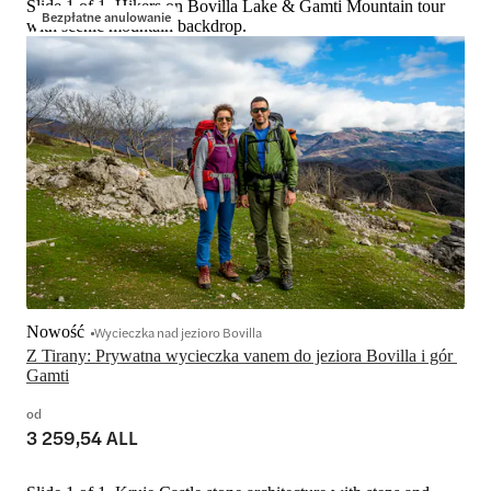
Slide 1 of 1, Hikers on Bovilla Lake & Gamti Mountain tour
Bezpłatne anulowanie
with scenic mountain backdrop.
Nowość
Wycieczka nad jezioro Bovilla
Z Tirany: Prywatna wycieczka vanem do jeziora Bovilla i gór 
Gamti
od
3 259,54 ALL