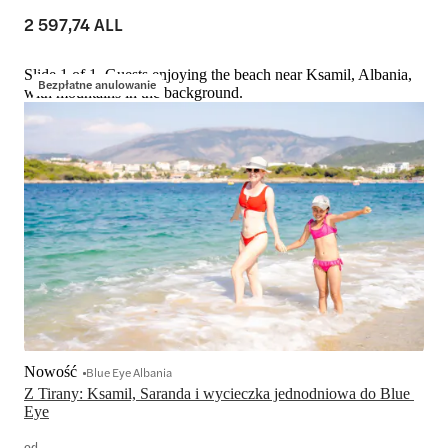
2 597,74 ALL
Slide 1 of 1, Guests enjoying the beach near Ksamil, Albania,
Bezpłatne anulowanie
with mountains in the background.
Nowość
Blue Eye Albania
Z Tirany: Ksamil, Saranda i wycieczka jednodniowa do Blue 
Eye
od