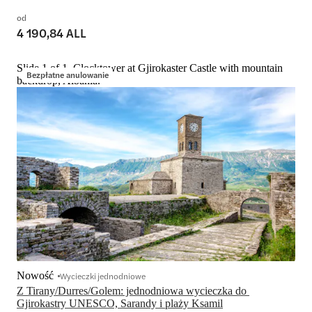
od
4 190,84 ALL
Slide 1 of 1, Clocktower at Gjirokaster Castle with mountain
Bezpłatne anulowanie
backdrop, Albania.
Nowość
Wycieczki jednodniowe
Z Tirany/Durres/Golem: jednodniowa wycieczka do 
Gjirokastry UNESCO, Sarandy i plaży Ksamil