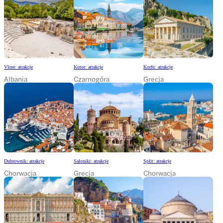
Vlore: atrakcje
Kotor: atrakcje
Korfu: atrakcje
Albania
Czarnogóra
Grecja
Dubrownik: atrakcje
Saloniki: atrakcje
Split: atrakcje
Chorwacja
Grecja
Chorwacja