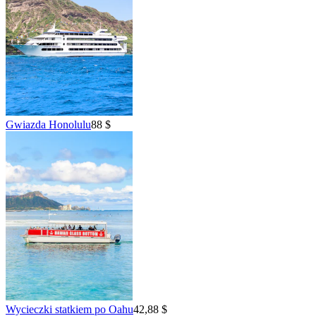
Gwiazda Honolulu
88 $
Wycieczki statkiem po Oahu
42,88 $