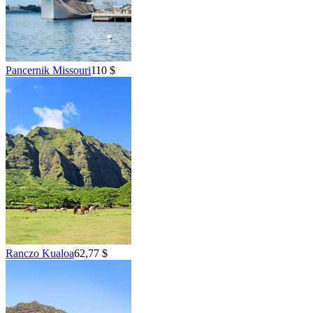
Pancernik Missouri
110 $
Ranczo Kualoa
62,77 $