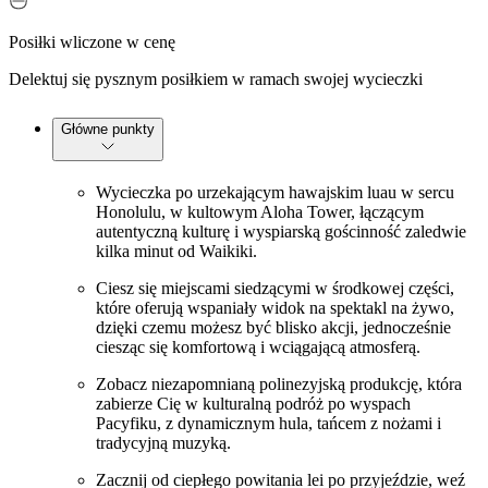
Posiłki wliczone w cenę
Delektuj się pysznym posiłkiem w ramach swojej wycieczki
Główne punkty
Wycieczka po urzekającym hawajskim luau w sercu
Honolulu, w kultowym Aloha Tower, łączącym
autentyczną kulturę i wyspiarską gościnność zaledwie
kilka minut od Waikiki.
Ciesz się miejscami siedzącymi w środkowej części,
które oferują wspaniały widok na spektakl na żywo,
dzięki czemu możesz być blisko akcji, jednocześnie
ciesząc się komfortową i wciągającą atmosferą.
Zobacz niezapomnianą polinezyjską produkcję, która
zabierze Cię w kulturalną podróż po wyspach
Pacyfiku, z dynamicznym hula, tańcem z nożami i
tradycyjną muzyką.
Zacznij od ciepłego powitania lei po przyjeździe, weź