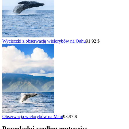
Wycieczki z obserwacją wielorybów na Oahu
91,92 $
Obserwacja wielorybów na Maui
93,97 $
Przeglądaj według motywów