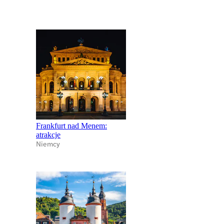
Frankfurt nad Menem:
atrakcje
Niemcy