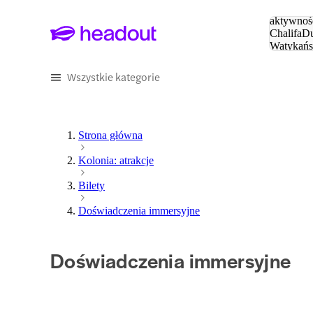
Szukaj
aktywnośc
Chalifa
Du
Watykańs
Eiffla
Par
Wszystkie kategorie
Strona główna
Kolonia: atrakcje
Bilety
Doświadczenia immersyjne
Doświadczenia immersyjne