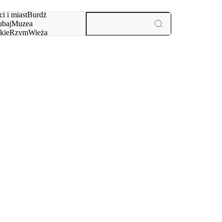
i i miast
Burdż
baj
Muzea
kie
Rzym
Wieża
yż
aktywności i miast