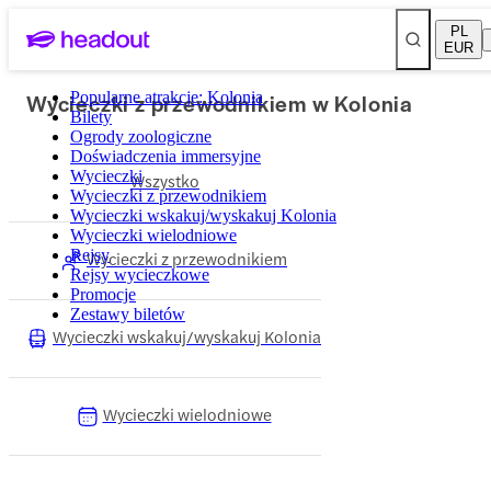
PL
EUR
Wycieczki z przewodnikiem w Kolonia
Popularne atrakcje: Kolonia
Bilety
Ogrody zoologiczne
Doświadczenia immersyjne
Wycieczki
Wszystko
Wycieczki z przewodnikiem
Wycieczki wskakuj/wyskakuj Kolonia
Wycieczki wielodniowe
Rejsy
Wycieczki z przewodnikiem
Rejsy wycieczkowe
Promocje
Zestawy biletów
Wycieczki wskakuj/wyskakuj Kolonia
Wycieczki wielodniowe