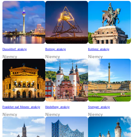
Dusseldorf: atrakcje
Bottrop: atrakcje
Koblenz: atrakcje
Niemcy
Niemcy
Niemcy
Frankfurt nad Menem: atrakcje
Heidelberg: atrakcje
Stuttgart: atrakcje
Niemcy
Niemcy
Niemcy