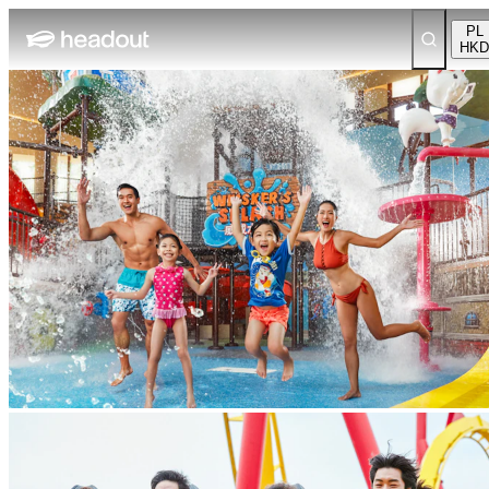
PL
HKD