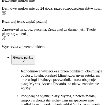
Bezpłatne anulowanie
Darmowe anulowanie do 24 godz. przed rozpoczęciem aktywności
Rezerwuj teraz, zapłać później
Zarezerwuj teraz bez płacenia. Zrezygnuj za darmo, jeśli Twoje
plany się zmienią.
Wycieczka z przewodnikiem
Główne punkty
Jednodniowa wycieczka z przewodnikiem, obejmująca
odbiór z hotelu, przejazd klimatyzowanym autokarem
oraz usługi lokalnego przewodnika; trasa obejmuje
plażę Myrtos, Assos i Fiscardo, co ułatwi zwiedzanie
wyspy.
Popływaj na słynnej plaży Myrtos, a potem zwolnij
tempo i wykorzystaj wolny czas na spacerowanie
wzdłuż brzegu, podziwianie widoków i spacerowanie