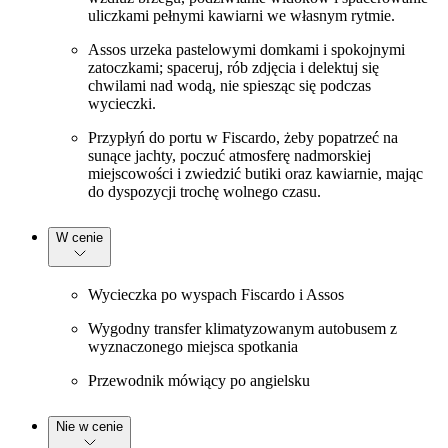
uliczkami pełnymi kawiarni we własnym rytmie.
Assos urzeka pastelowymi domkami i spokojnymi
zatoczkami; spaceruj, rób zdjęcia i delektuj się
chwilami nad wodą, nie spiesząc się podczas
wycieczki.
Przypłyń do portu w Fiscardo, żeby popatrzeć na
sunące jachty, poczuć atmosferę nadmorskiej
miejscowości i zwiedzić butiki oraz kawiarnie, mając
do dyspozycji trochę wolnego czasu.
W cenie
Wycieczka po wyspach Fiscardo i Assos
Wygodny transfer klimatyzowanym autobusem z
wyznaczonego miejsca spotkania
Przewodnik mówiący po angielsku
Nie w cenie