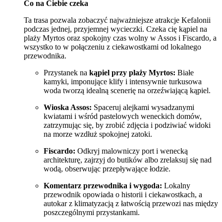
Co na Ciebie czeka
Ta trasa pozwala zobaczyć najważniejsze atrakcje Kefalonii
podczas jednej, przyjemnej wycieczki. Czeka cię kąpiel na
plaży Myrtos oraz spokojny czas wolny w Assos i Fiscardo, a
wszystko to w połączeniu z ciekawostkami od lokalnego
przewodnika.
Przystanek na
kąpiel przy plaży Myrtos:
Białe
kamyki, imponujące klify i intensywnie turkusowa
woda tworzą idealną scenerię na orzeźwiającą kąpiel.
Wioska Assos:
Spaceruj alejkami wysadzanymi
kwiatami i wśród pastelowych weneckich domów,
zatrzymując się, by zrobić zdjęcia i podziwiać widoki
na morze wzdłuż spokojnej zatoki.
Fiscardo:
Odkryj malowniczy port i wenecką
architekturę, zajrzyj do butików albo zrelaksuj się nad
wodą, obserwując przepływające łodzie.
Komentarz przewodnika i wygoda:
Lokalny
przewodnik opowiada o historii i ciekawostkach, a
autokar z klimatyzacją z łatwością przewozi nas między
poszczególnymi przystankami.