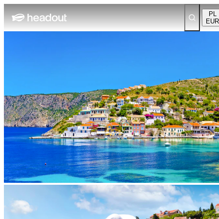
PL
EUR