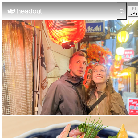
PL
JPY