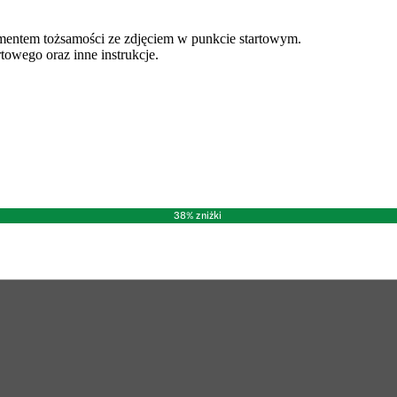
ntem tożsamości ze zdjęciem w punkcie startowym.
owego oraz inne instrukcje.
38% zniżki