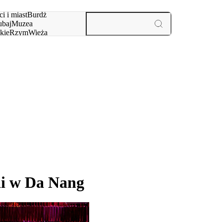
i i miast
Burdż
baj
Muzea
kie
Rzym
Wieża
yż
aktywności i miast
ai w Da Nang