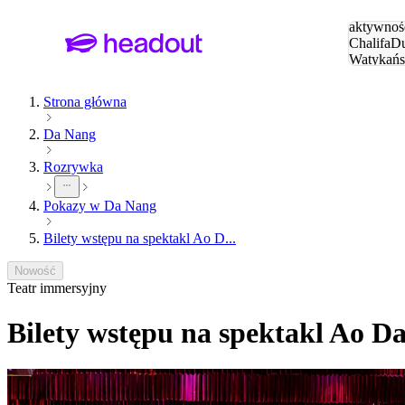
Szukaj
aktywnośc
Chalifa
Du
Watykańs
Eiffla
Par
Strona główna
Da Nang
Rozrywka
Pokazy w Da Nang
Bilety wstępu na spektakl Ao D...
Nowość
Teatr immersyjny
Bilety wstępu na spektakl Ao D