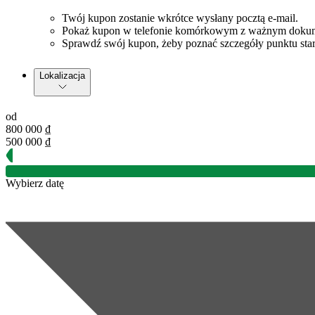
Twój kupon zostanie wkrótce wysłany pocztą e-mail.
Pokaż kupon w telefonie komórkowym z ważnym dokume
Sprawdź swój kupon, żeby poznać szczegóły punktu start
Lokalizacja
od
800 000 ₫
500 000 ₫
Wybierz datę