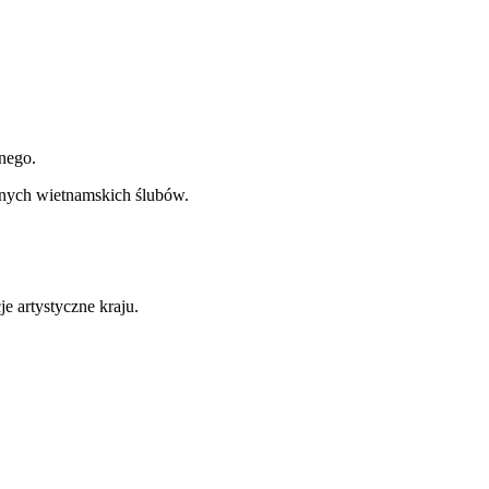
lnego.
yjnych wietnamskich ślubów.
e artystyczne kraju.