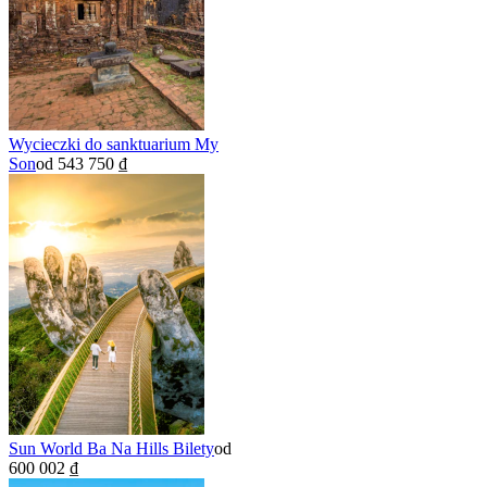
Wycieczki do sanktuarium My
Son
od 543 750 ₫
Sun World Ba Na Hills Bilety
od
600 002 ₫