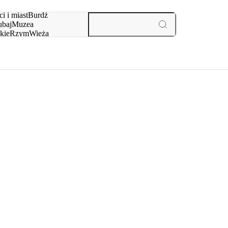
i i miast
Burdż
baj
Muzea
kie
Rzym
Wieża
yż
aktywności i miast