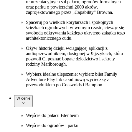
reprezentacyjnych sal pałacu, ogrodów formalnych
oraz parku o powierzchni 2000 akrów,
zaprojektowanego przez „Capability” Browna.
Spaceruj po wielkich korytarzach i spokojnych
ścieżkach ogrodowych w wolnym czasie, ciesząc się
swobodą odkrywania każdego ukrytego zakątka tego
architektonicznego cudu.
Ożyw historię dzięki wciągającej aplikacji z
audioprzewodnikiem, dostępnej w 9 językach, która
pozwoli Ci poznać bogate dziedzictwo i sekrety
rodziny Marlborough.
Wybierz idealne ulepszenie: wybierz bilet Family
Adventure Play lub całodniową wycieczkę z
przewodnikiem po Cotswolds i Bampton.
W cenie
Wejście do pałacu Blenheim
Wejście do ogrodów i parku