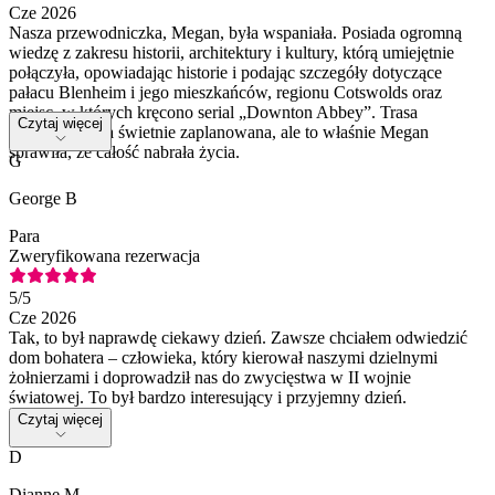
Cze 2026
Nasza przewodniczka, Megan, była wspaniała. Posiada ogromną
wiedzę z zakresu historii, architektury i kultury, którą umiejętnie
połączyła, opowiadając historie i podając szczegóły dotyczące
pałacu Blenheim i jego mieszkańców, regionu Cotswolds oraz
miejsc, w których kręcono serial „Downton Abbey”. Trasa
Czytaj więcej
wycieczki była świetnie zaplanowana, ale to właśnie Megan
sprawiła, że całość nabrała życia.
G
George B
Para
Zweryfikowana rezerwacja
5
/5
Cze 2026
Tak, to był naprawdę ciekawy dzień. Zawsze chciałem odwiedzić
dom bohatera – człowieka, który kierował naszymi dzielnymi
żołnierzami i doprowadził nas do zwycięstwa w II wojnie
światowej. To był bardzo interesujący i przyjemny dzień.
Czytaj więcej
D
Dianne M