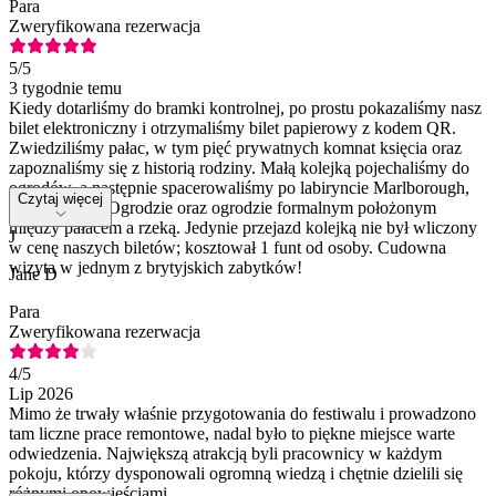
Para
Zweryfikowana rezerwacja
5
/5
3 tygodnie temu
Kiedy dotarliśmy do bramki kontrolnej, po prostu pokazaliśmy nasz
bilet elektroniczny i otrzymaliśmy bilet papierowy z kodem QR.
Zwiedziliśmy pałac, w tym pięć prywatnych komnat księcia oraz
zapoznaliśmy się z historią rodziny. Małą kolejką pojechaliśmy do
ogrodów, a następnie spacerowaliśmy po labiryncie Marlborough,
Czytaj więcej
Tajemniczym Ogrodzie oraz ogrodzie formalnym położonym
między pałacem a rzeką. Jedynie przejazd kolejką nie był wliczony
J
w cenę naszych biletów; kosztował 1 funt od osoby. Cudowna
wizyta w jednym z brytyjskich zabytków!
Jane D
Para
Zweryfikowana rezerwacja
4
/5
Lip 2026
Mimo że trwały właśnie przygotowania do festiwalu i prowadzono
tam liczne prace remontowe, nadal było to piękne miejsce warte
odwiedzenia. Największą atrakcją byli pracownicy w każdym
pokoju, którzy dysponowali ogromną wiedzą i chętnie dzielili się
różnymi opowieściami.