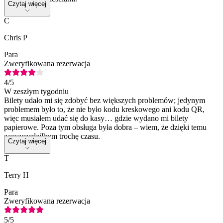
Czytaj więcej
C
Chris P
Para
Zweryfikowana rezerwacja
4
/5
W zeszłym tygodniu
Bilety udało mi się zdobyć bez większych problemów; jedynym
problemem było to, że nie było kodu kreskowego ani kodu QR,
więc musiałem udać się do kasy… gdzie wydano mi bilety
papierowe. Poza tym obsługa była dobra – wiem, że dzięki temu
zaoszczędziłbym trochę czasu.
Czytaj więcej
T
Terry H
Para
Zweryfikowana rezerwacja
5
/5