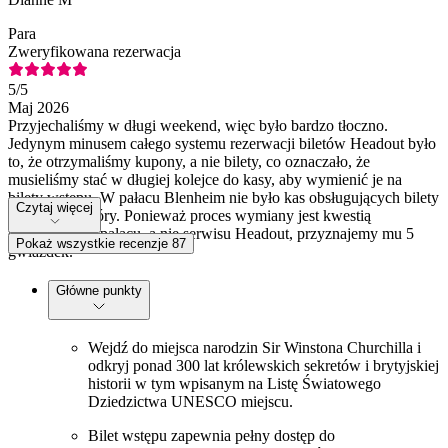
Para
Zweryfikowana rezerwacja
5
/5
Maj 2026
Przyjechaliśmy w długi weekend, więc było bardzo tłoczno.
Jedynym minusem całego systemu rezerwacji biletów Headout było
to, że otrzymaliśmy kupony, a nie bilety, co oznaczało, że
musieliśmy stać w długiej kolejce do kasy, aby wymienić je na
bilety wstępu. W pałacu Blenheim nie było kas obsługujących bilety
Czytaj więcej
zakupione z góry. Ponieważ proces wymiany jest kwestią
organizacyjną pałacu, a nie serwisu Headout, przyznajemy mu 5
Pokaż wszystkie recenzje 87
gwiazdek.
Główne punkty
Wejdź do miejsca narodzin Sir Winstona Churchilla i
odkryj ponad 300 lat królewskich sekretów i brytyjskiej
historii w tym wpisanym na Listę Światowego
Dziedzictwa UNESCO miejscu.
Bilet wstępu zapewnia pełny dostęp do