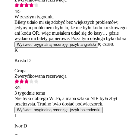
4
/5
W zeszłym tygodniu
Bilety udało mi się zdobyć bez większych problemów;
jedynym problemem było to, że nie było kodu kreskowego
ani kodu QR, więc musiałem udać się do kasy… gdzie
wydano mi bilety papierowe. Poza tym obsługa była dobra –
wiem, że dzięki temu zaoszczędziłbym trochę czasu.
Wyświetl oryginalną recenzję: język angielski
K
Krista D
Grupa
Zweryfikowana rezerwacja
3
/5
3 tygodnie temu
Nie było dobrego Wi-Fi, a mapa szlaku NIE była zbyt
przejrzysta. Trudno było dostać podwieczorek.
Wyświetl oryginalną recenzję: język holenderski
I
Ivor D