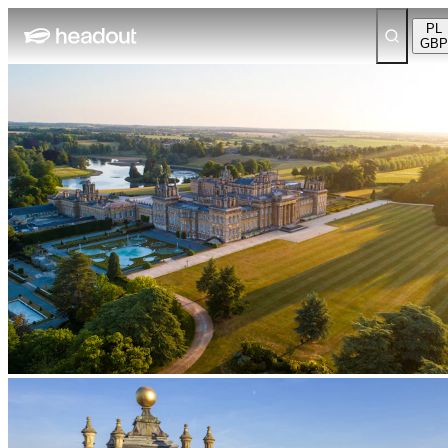
PL
GBP