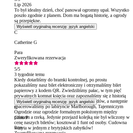
Lip 2026
To był idealny dzień, choć panował ogromny upał. Wszystko
poszło zgodnie z planem. Dom ma bogatą historię, a ogrody
są przepiękne.
Wyświetl oryginalną recenzję: język angielski
C
Catherine G
Para
Zweryfikowana rezerwacja
5
/5
3 tygodnie temu
Kiedy dotarliśmy do bramki kontrolnej, po prostu
pokazaliśmy nasz bilet elektroniczny i otrzymaliśmy bilet
papierowy z kodem QR. Zwiedziliśmy pałac, w tym pięć
prywatnych komnat księcia oraz zapoznaliśmy się z historią
rodziny. Małą kolejką pojechaliśmy do ogrodów, a następnie
Wyświetl oryginalną recenzję: język angielski
spacerowaliśmy po labiryncie Marlborough, Tajemniczym
C
Ogrodzie oraz ogrodzie formalnym położonym między
pałacem a rzeką. Jedynie przejazd kolejką nie był wliczony w
Chris P
cenę naszych biletów; kosztował 1 funt od osoby. Cudowna
Para
wizyta w jednym z brytyjskich zabytków!
Zweryfikowana rezerwacja