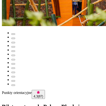
Punkty orientacyjne
4,3
(
87
)