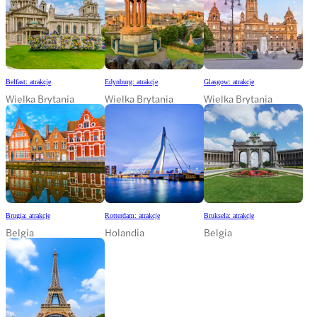
Belfast: atrakcje
Edynburg: atrakcje
Glasgow: atrakcje
Wielka Brytania
Wielka Brytania
Wielka Brytania
Brugia: atrakcje
Rotterdam: atrakcje
Bruksela: atrakcje
Belgia
Holandia
Belgia