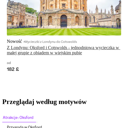
Nowość
Wycieczki z Londynu do Cotswolds
Z Londynu: Oksford i Cotswolds - jednodniowa wycieczka w 
małej grupie z obiadem w wiejskim pubie
od
182 £
Przeglądaj według motywów
Atrakcje: Oksford
Przygoda w Oksford