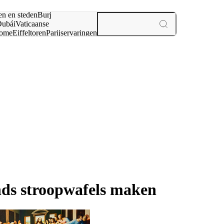
en en steden
Burj
ubái
Vaticaanse
ome
Eiffeltoren
Parijs
ervaringen
n
nds stroopwafels maken