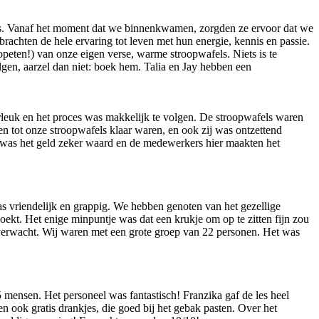
is. Vanaf het moment dat we binnenkwamen, zorgden ze ervoor dat we
rachten de hele ervaring tot leven met hun energie, kennis en passie.
opeten!) van onze eigen verse, warme stroopwafels. Niets is te
lgen, aarzel dan niet: boek hem. Talia en Jay hebben een
rleuk en het proces was makkelijk te volgen. De stroopwafels waren
n tot onze stroopwafels klaar waren, en ook zij was ontzettend
t was het geld zeker waard en de medewerkers hier maakten het
s vriendelijk en grappig. We hebben genoten van het gezellige
ekt. Het enige minpuntje was dat een krukje om op te zitten fijn zou
erwacht. Wij waren met een grote groep van 22 personen. Het was
 mensen. Het personeel was fantastisch! Franzika gaf de les heel
 ook gratis drankjes, die goed bij het gebak pasten. Over het