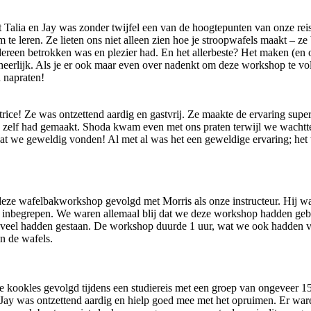
 Talia en Jay was zonder twijfel een van de hoogtepunten van onze re
 leren. Ze lieten ons niet alleen zien hoe je stroopwafels maakt – ze b
dereen betrokken was en plezier had. En het allerbeste? Het maken (en 
t heerlijk. Als je er ook maar even over nadenkt om deze workshop te vo
 napraten!
ice! Ze was ontzettend aardig en gastvrij. Ze maakte de ervaring supe
ze zelf had gemaakt. Shoda kwam even met ons praten terwijl we wachtte
wat we geweldig vonden! Al met al was het een geweldige ervaring; he
eze wafelbakworkshop gevolgd met Morris als onze instructeur. Hij wa
js inbegrepen. We waren allemaal blij dat we deze workshop hadden gebo
 veel hadden gestaan. De workshop duurde 1 uur, wat we ook hadden v
n de wafels.
 kookles gevolgd tijdens een studiereis met een groep van ongeveer 15
ay was ontzettend aardig en hielp goed mee met het opruimen. Er waren