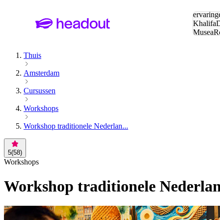
Zoeken:
ervaring
Khalifa
D
Musea
R
en stede
Thuis
Amsterdam
Cursussen
Workshops
Workshop traditionele Nederlan...
5
(
58
)
Workshops
Workshop traditionele Nederla