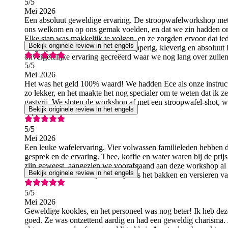
5
/5
Mei 2026
Een absoluut geweldige ervaring. De stroopwafelworkshop met
ons welkom en op ons gemak voelden, en dat we zin hadden om te
Elke stap was makkelijk te volgen, en ze zorgden ervoor dat ie
Bekijk originele review in het engels
vergelijken met die eerste hap: knapperig, kleverig en absoluu
onvergetelijke ervaring gecreëerd waar we nog lang over zullen
5
/5
Mei 2026
Het was het geld 100% waard! We hadden Ece als onze instructr
zo lekker, en het maakte het nog specialer om te weten dat ik 
gastvrij. We sloten de workshop af met een stroopwafel-shot, 
Bekijk originele review in het engels
superleuk.
5
/5
Mei 2026
Een leuke wafelervaring. Vier volwassen familieleden hebben d
gesprek en de ervaring. Thee, koffie en water waren bij de pri
zijn geweest, aangezien we voorafgaand aan deze workshop al
Bekijk originele review in het engels
daardoor wel een beetje druk tijdens het bakken en versieren va
5
/5
Mei 2026
Geweldige kookles, en het personeel was nog beter! Ik heb deze
goed. Ze was ontzettend aardig en had een geweldig charisma. J