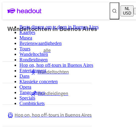
NL
USD
Wandeltochten in Buenos Aires
Beste dingen om te doen in Buenos Aires
Kaartjes
Musea
Bezienswaardigheden
Tours
alle
Wandeltochten
Rondleidingen
Hop on, hop off-tours in Buenos Aires
Entertainment
Wandeltochten
Dans
Klassieke concerten
Opera
Tango shows
Rondleidingen
Specials
Combitickets
Hop on, hop off-tours in Buenos Aires