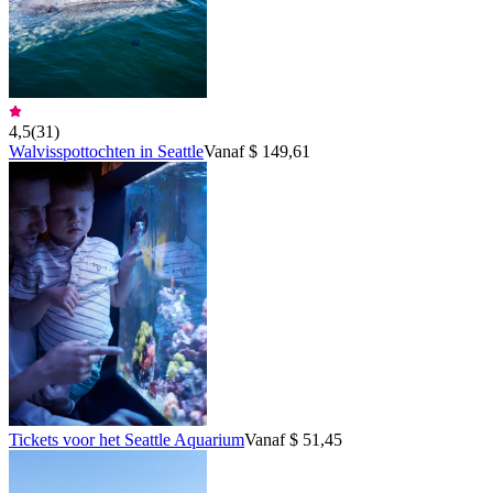
4,5
(
31
)
Walvisspottochten in Seattle
Vanaf $ 149,61
Tickets voor het Seattle Aquarium
Vanaf $ 51,45