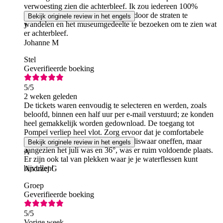
verwoesting zien die achterbleef. Ik zou iedereen 100%
aanraden om naar Pompeï te gaan, door de straten te
Bekijk originele review in het engels
wandelen en het museumgedeelte te bezoeken om te zien wat
J
er achterbleef.
Johanne M
Stel
Geverifieerde boeking
5
/5
2 weken geleden
De tickets waren eenvoudig te selecteren en werden, zoals
beloofd, binnen een half uur per e-mail verstuurd; ze konden
heel gemakkelijk worden gedownload. De toegang tot
Pompeï verliep heel vlot. Zorg ervoor dat je comfortabele
schoenen draagt; de wegen zijn weliswaar oneffen, maar
Bekijk originele review in het engels
aangezien het juli was en 36°, was er ruim voldoende plaats.
A
Er zijn ook tal van plekken waar je je waterflessen kunt
bijvullen!
Andrzej G
Groep
Geverifieerde boeking
5
/5
Vorige week