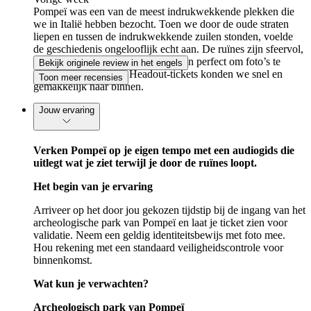
Pompeï was een van de meest indrukwekkende plekken die
we in Italië hebben bezocht. Toen we door de oude straten
liepen en tussen de indrukwekkende zuilen stonden, voelde
de geschiedenis ongelooflijk echt aan. De ruïnes zijn sfeervol,
zitten vol fascinerende details en zijn perfect om foto’s te
Bekijk originele review in het engels
maken. Dankzij onze Headout-tickets konden we snel en
Toon meer recensies
gemakkelijk naar binnen.
Jouw ervaring
Verken Pompeï op je eigen tempo met een audiogids die
uitlegt wat je ziet terwijl je door de ruïnes loopt.
Het begin van je ervaring
Arriveer op het door jou gekozen tijdstip bij de ingang van het
archeologische park van Pompeï en laat je ticket zien voor
validatie. Neem een geldig identiteitsbewijs met foto mee.
Hou rekening met een standaard veiligheidscontrole voor
binnenkomst.
Wat kun je verwachten?
Archeologisch park van Pompeï