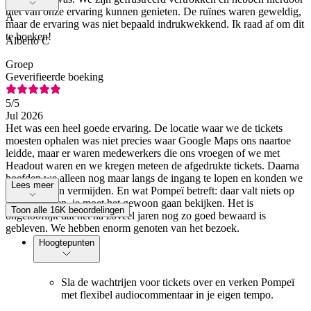
niet van onze ervaring kunnen genieten. De ruïnes waren geweldig,
A
maar de ervaring was niet bepaald indrukwekkend. Ik raad af om dit
te boeken!
Alberto C
Groep
Geverifieerde boeking
5
/5
Jul 2026
Het was een heel goede ervaring. De locatie waar we de tickets
moesten ophalen was niet precies waar Google Maps ons naartoe
leidde, maar er waren medewerkers die ons vroegen of we met
Headout waren en we kregen meteen de afgedrukte tickets. Daarna
hoefden we alleen nog maar langs de ingang te lopen en konden we
Lees meer
de wachtrijen vermijden. En wat Pompeï betreft: daar valt niets op
aan te merken, je moet het gewoon gaan bekijken. Het is
Toon alle 16K beoordelingen
ongelooflijk dat het na zoveel jaren nog zo goed bewaard is
gebleven. We hebben enorm genoten van het bezoek.
Hoogtepunten
Sla de wachtrijen voor tickets over en verken Pompeï
met flexibel audiocommentaar in je eigen tempo.