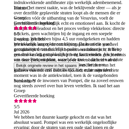
indrukwekkende amfitheater zijn werkelijk adembenemend.
Wat me het meest raakte, was de beklijvende sfeer — als je
Emma C
over dezelfde geplaveide straten loopt als de mensen die er
Groep
woonden vóór de uitbarsting van de Vesuvius, voelt de
Geverifieerde boeking
geschiedenis ongelooflijk echt en emotioneel aan. Ik kocht de
kaartjes via Headout en het proces verliep vlekkeloos: directe
e-tickets, geen wachtrijen bij de ingang en een soepele
5
/5
toegang. We hebben bijna 4,5 uur rondgekeken en hadden
2 weken geleden
gemakkelijk langer kunnen blijven. De locatie is goed
We kwamen aan op de ontmoetingsplaats en die was heel
georganiseerd met duidelijke paden, waardoor je er zelfs op
gemakkelijk te vinden. Het bezoek was fantastisch; ik heb
een drukke dag gemakkelijk je weg kunt vinden. Als je een
genoten van elke stap waarbij ik de fascinerende geschiedenis
reis naar Pompeii plant, aarzel dan niet — dit is een absolute
van deze plek ontdekte, waar je de kwetsbaarheid van de
must. Het is veel meer dan alleen ruïnes; het is een
mens inziet. Tijdens de rondleiding was het zien van het
Bekijk originele review in het spaans
indrukwekkende reis door de tijd. Een echte aanrader!
kadaver van een ezel indrukwekkend, maar mijn favoriete
S
moment was in de antiekwinkel, toen ik de vastgebonden
hond zag en de inwoners van Pompeï, die na zoveel eeuwen
Samantha Y
nog steeds zoveel over hun leven vertellen. Ik raad het aan
Groep
Geverifieerde boeking
5
/5
Jul 2026
We hebben het duurste kaartje gekocht en dat was het
absoluut waard. Pompeï was een werkelijk ongelooflijke
ervaring: door de straten van een oude stad lopen en de