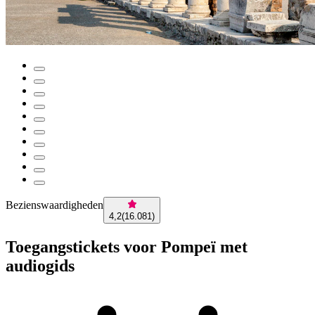
Bezienswaardigheden
4,2
(
16.081
)
Toegangstickets voor Pompeï met
audiogids