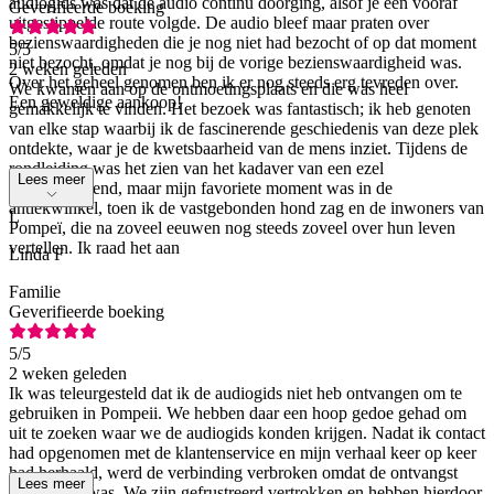
audiogids was dat de audio continu doorging, alsof je een vooraf
Geverifieerde boeking
uitgestippelde route volgde. De audio bleef maar praten over
bezienswaardigheden die je nog niet had bezocht of op dat moment
5
/5
niet bezocht, omdat je nog bij de vorige bezienswaardigheid was.
2 weken geleden
Over het geheel genomen ben ik er nog steeds erg tevreden over.
We kwamen aan op de ontmoetingsplaats en die was heel
Een geweldige aankoop!
gemakkelijk te vinden. Het bezoek was fantastisch; ik heb genoten
van elke stap waarbij ik de fascinerende geschiedenis van deze plek
ontdekte, waar je de kwetsbaarheid van de mens inziet. Tijdens de
rondleiding was het zien van het kadaver van een ezel
Lees meer
indrukwekkend, maar mijn favoriete moment was in de
antiekwinkel, toen ik de vastgebonden hond zag en de inwoners van
L
Pompeï, die na zoveel eeuwen nog steeds zoveel over hun leven
vertellen. Ik raad het aan
Linda F
Familie
Geverifieerde boeking
5
/5
2 weken geleden
Ik was teleurgesteld dat ik de audiogids niet heb ontvangen om te
gebruiken in Pompeii. We hebben daar een hoop gedoe gehad om
uit te zoeken waar we de audiogids konden krijgen. Nadat ik contact
had opgenomen met de klantenservice en mijn verhaal keer op keer
had herhaald, werd de verbinding verbroken omdat de ontvangst
Lees meer
daar slecht was. We zijn gefrustreerd vertrokken en hebben hierdoor