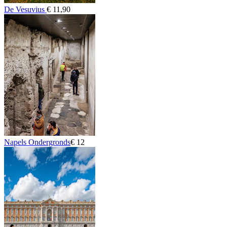
De Vesuvius
€ 11,90
Napels Ondergronds
€ 12