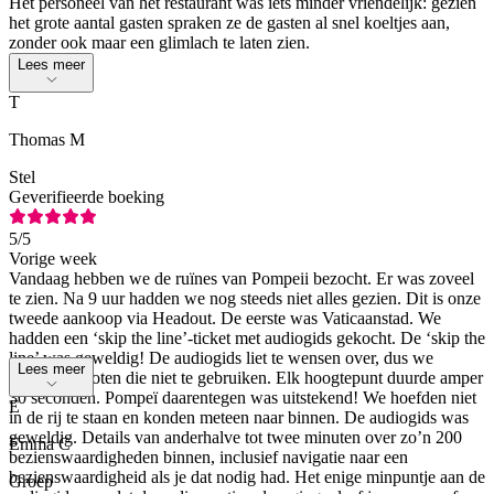
Het personeel van het restaurant was iets minder vriendelijk: gezien
het grote aantal gasten spraken ze de gasten al snel koeltjes aan,
zonder ook maar een glimlach te laten zien.
Lees meer
T
Thomas M
Stel
Geverifieerde boeking
5
/5
Vorige week
Vandaag hebben we de ruïnes van Pompeii bezocht. Er was zoveel
te zien. Na 9 uur hadden we nog steeds niet alles gezien. Dit is onze
tweede aankoop via Headout. De eerste was Vaticaanstad. We
hadden een ‘skip the line’-ticket met audiogids gekocht. De ‘skip the
line’ was geweldig! De audiogids liet te wensen over, dus we
Lees meer
hebben besloten die niet te gebruiken. Elk hoogtepunt duurde amper
30 seconden. Pompeï daarentegen was uitstekend! We hoefden niet
E
in de rij te staan en konden meteen naar binnen. De audiogids was
geweldig. Details van anderhalve tot twee minuten over zo’n 200
Emma C
bezienswaardigheden binnen, inclusief navigatie naar een
bezienswaardigheid als je dat nodig had. Het enige minpuntje aan de
Groep