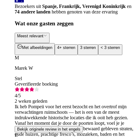
Bezoekers uit
Spanje, Frankrijk, Verenigd Koninkrijk
en
74 andere landen
hebben genoten van deze ervaring
Wat onze gasten zeggen
Meest relevant
Met afbeeldingen
4+ sterren
3 sterren
< 3 sterren
M
Marek W
Stel
Geverifieerde boeking
4
/5
2 weken geleden
Ik heb Pompeii voor het eerst bezocht en het overtrof mijn
verwachtingen ruimschoots — het is een van de meest
indrukwekkende historische locaties die ik ooit heb gezien.
Vanaf het moment dat je door de poorten loopt, voel je je
bijna 2.000 jaar terug in de tijd. De bewaard gebleven straten,
Bekijk originele review in het engels
oude huizen, prachtige fresco’s, mozaïeken, baden en het
E