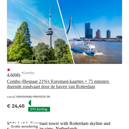
Combo
4,6
(
68
)
Combo (Bespaar 21%): Euromast-kaartjes + 75 minuten 
durende rondvaart door de haven van Rotterdam
vanaf
ORIGINAL PRICE
€ 31
€ 24,46
21% korting
Slide 1 of 1, Euromast tower with Rotterdam skyline and
Gratis annulering
visitors enjoying the view, Netherlands.