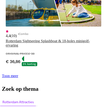
Combo
4,4
(
10
)
Rotterdam Sightseeing Splashboat & 18-holes minigolf-
ervaring
ORIGINAL PRICE
€ 38
€ 36,86
3% korting
Toon meer
Zoek op thema
Rotterdam Attracties