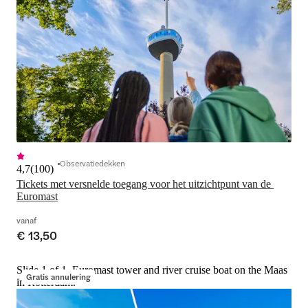
Observatiedekken
4,7
(
100
)
Tickets met versnelde toegang voor het uitzichtpunt van de 
Euromast
vanaf
€ 13,50
Slide 1 of 1, Euromast tower and river cruise boat on the Maas
Gratis annulering
in Rotterdam.