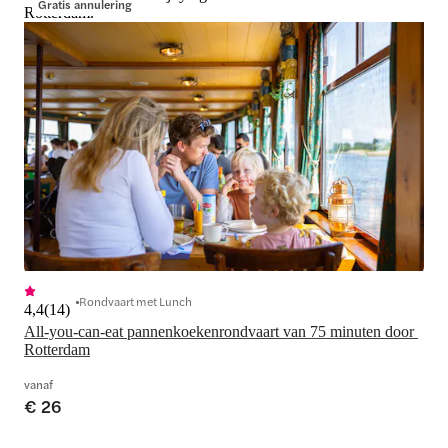
Gratis annulering
Rotterdam.
Rondvaart met Lunch
4,4
(
14
)
All-you-can-eat pannenkoekenrondvaart van 75 minuten door 
Rotterdam
vanaf
€ 26