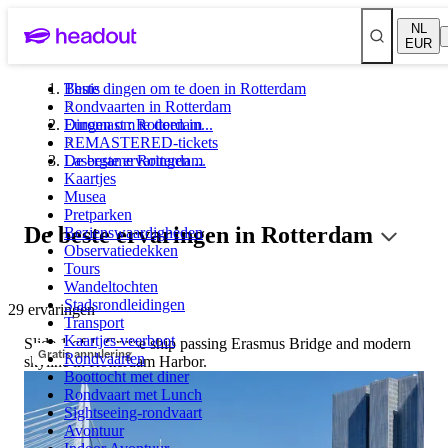
NL
EUR
Beste dingen om te doen in Rotterdam
Thuis
Rondvaarten in Rotterdam
Euromast : Rotterdam
Dingen om te doen in...
REMASTERED-tickets
Lasergame Rotterdam
De beste ervaringen ...
Kaartjes
Musea
Pretparken
De beste ervaringen in Rotterdam
Bezienswaardigheden
Observatiedekken
Tours
Wandeltochten
Stadsrondleidingen
29 ervaringen
Transport
Kaartjes veerboot
Slide 1 of 1, Cruise ship passing Erasmus Bridge and modern
Gratis annulering
Rondvaarten
skyline in Rotterdam Harbor.
Boottocht met diner
Rondvaart met Lunch
Sightseeing-rondvaart
Avontuur