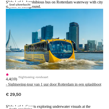
Slide 1 of 1, Amphibious bus on Rotterdam waterway with city
Snel uitverkocht
skyline in background.
Sightseeing-rondvaart
4,4
(
10
)
- Sightseeing-tour van 1 uur door Rotterdam in een splashboot
€ 29,50
Slide 1 of 1, Guests exploring underwater visuals at the
Gratis annulering