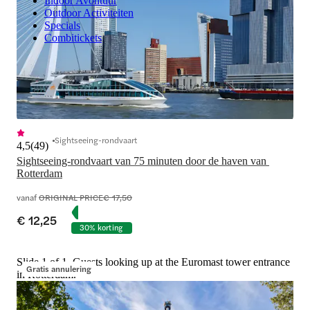
Indoor Avontuur
Outdoor Activiteiten
Specials
Combitickets
Sightseeing-rondvaart
4,5
(
49
)
Sightseeing-rondvaart van 75 minuten door de haven van 
Rotterdam
vanaf
ORIGINAL PRICE
€ 17,50
€ 12,25
30% korting
Slide 1 of 1, Guests looking up at the Euromast tower entrance
Gratis annulering
in Rotterdam.