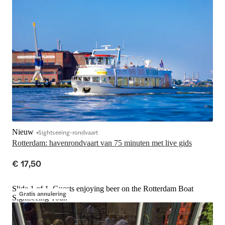
Nieuw
Sightseeing-rondvaart
Rotterdam: havenrondvaart van 75 minuten met live gids
€ 17,50
Slide 1 of 1, Guests enjoying beer on the Rotterdam Boat
Gratis annulering
Sightseeing Tour.