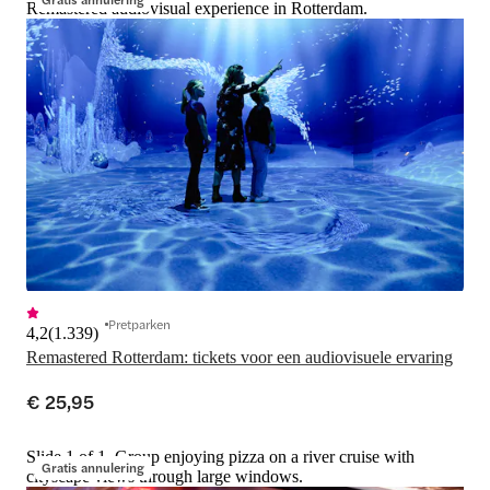
Remastered audiovisual experience in Rotterdam.
Pretparken
4,2
(
1.339
)
Remastered Rotterdam: tickets voor een audiovisuele ervaring
€ 25,95
Slide 1 of 1, Group enjoying pizza on a river cruise with
Gratis annulering
cityscape views through large windows.