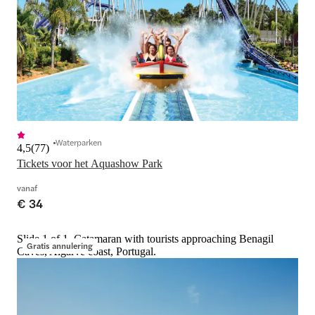
Waterparken
4,5
(
77
)
Tickets voor het Aquashow Park
vanaf
€ 34
Slide 1 of 1, Catamaran with tourists approaching Benagil
Gratis annulering
Caves, Algarve coast, Portugal.