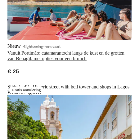
Nieuw
Sightseeing-rondvaart
Vanuit Portimão: catamarantocht langs de kust en de grotten 
van Benagil, met opties voor een brunch
€ 25
Slide 1 of 1, Historic street with bell tower and shops in Lagos,
Gratis annulering
Western Algarve.