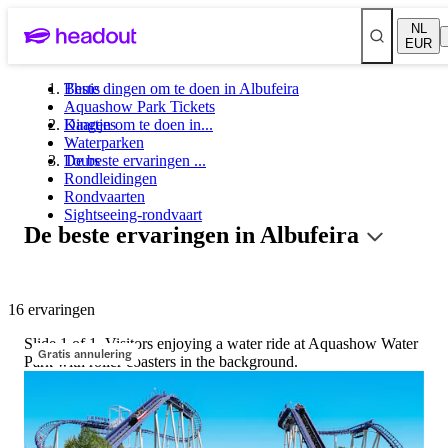
NL
EUR
Beste dingen om te doen in Albufeira
Thuis
Aquashow Park Tickets
Kaartjes
Dingen om te doen in...
Waterparken
Tours
De beste ervaringen ...
Rondleidingen
Rondvaarten
Sightseeing-rondvaart
De beste ervaringen in Albufeira
16 ervaringen
Slide 1 of 1, Visitors enjoying a water ride at Aquashow Water
Gratis annulering
Park with roller coasters in the background.