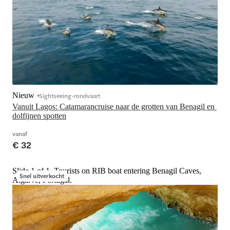
Nieuw
Sightseeing-rondvaart
Vanuit Lagos: Catamarancruise naar de grotten van Benagil en 
dolfijnen spotten
vanaf
€ 32
Slide 1 of 1, Tourists on RIB boat entering Benagil Caves,
Snel uitverkocht
Algarve, Portugal.