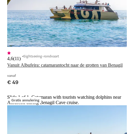
Sightseeing-rondvaart
4,6
(
11
)
Vanuit Albufeira: catamarantocht naar de grotten van Benagil
vanaf
€ 49
Slide 1 of 1, Catamaran with tourists watching dolphins near
Gratis annulering
Albufeira during Benagil Cave cruise.