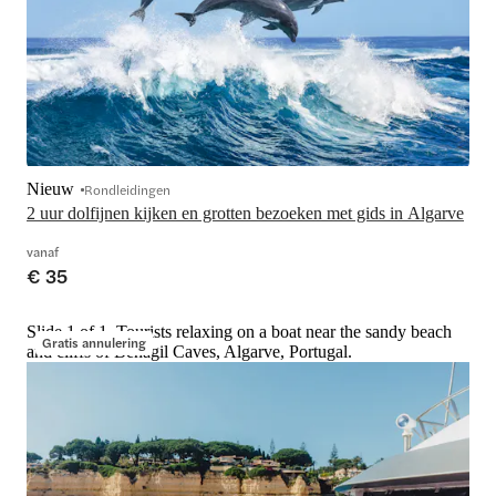
Nieuw
Rondleidingen
2 uur dolfijnen kijken en grotten bezoeken met gids in Algarve
vanaf
€ 35
Slide 1 of 1, Tourists relaxing on a boat near the sandy beach
Gratis annulering
and cliffs of Benagil Caves, Algarve, Portugal.