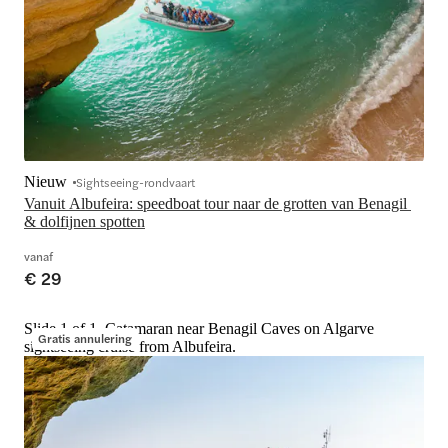
Nieuw
Sightseeing-rondvaart
Vanuit Albufeira: speedboat tour naar de grotten van Benagil 
& dolfijnen spotten
vanaf
€ 29
Slide 1 of 1, Catamaran near Benagil Caves on Algarve
Gratis annulering
sightseeing cruise from Albufeira.