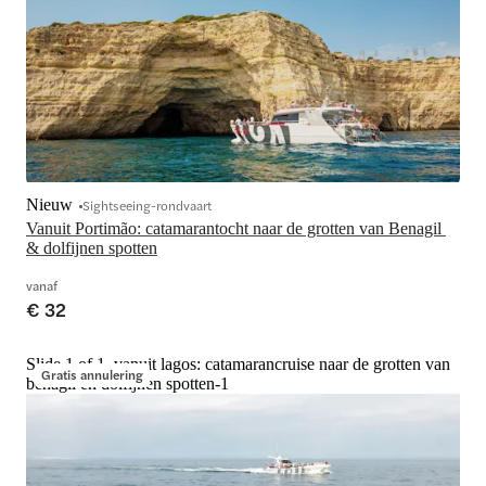
Nieuw
Sightseeing-rondvaart
Vanuit Portimão: catamarantocht naar de grotten van Benagil 
& dolfijnen spotten
vanaf
€ 32
Slide 1 of 1, vanuit lagos: catamarancruise naar de grotten van
Gratis annulering
benagil en dolfijnen spotten-1